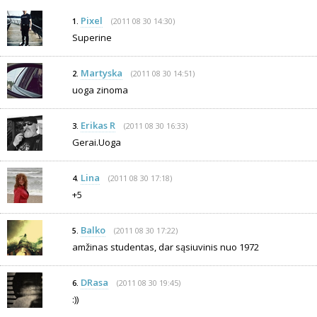
Pixel
(2011 08 30 14:30)
1.
Superine
Martyska
(2011 08 30 14:51)
2.
uoga zinoma
Erikas R
(2011 08 30 16:33)
3.
Gerai.Uoga
Lina
(2011 08 30 17:18)
4.
+5
Balko
(2011 08 30 17:22)
5.
amžinas studentas, dar sąsiuvinis nuo 1972
DRasa
(2011 08 30 19:45)
6.
:))