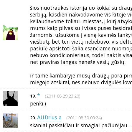
šios nuotraukos istorija uo kokia: su dra
serbiją, kasdien nakvodavome vis kitoje vie
keliaudavome toliau. miestas, į kurį atv
mums kaip pilvas su į visas puses besidra
žarnomis. užsukome į vieną kavinės lank
viešbutį, bet ten vietų nebebuvo. vis dėl
pasiūlė apsistoti šalia esančiame nuomo
nebuvo kondicionieriaus, todėl naktis visa
net praviras langas nenešė vėsių gūsių.
ir tame kambaryje mūsų draugų pora pirm
miegojo atskirai, nes nebuvo dvigulės lovos
*
(2011 08 29 23:20)
19.
penki:)
AUDrius a
(2011 08 30 09:24)
20.
skaniai paskaičiau ir smagiai pažiūrėjau....