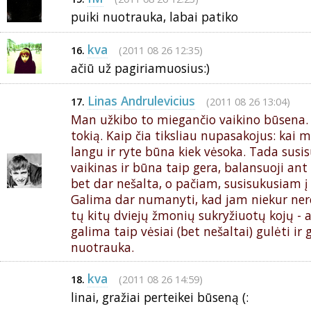
puiki nuotrauka, labai patiko
kva
(2011 08 26 12:35)
16.
ačiū už pagiriamuosius:)
Linas Andrulevicius
(2011 08 26 13:04)
17.
Man užkibo to miegančio vaikino būsena
tokią. Kaip čia tiksliau nupasakojus: kai 
langu ir ryte būna kiek vėsoka. Tada susis
vaikinas ir būna taip gera, balansuoji ant 
bet dar nešalta, o pačiam, susisukusiam į 
Galima dar numanyti, kad jam niekur nerei
tų kitų dviejų žmonių sukryžiuotų kojų - as
galima taip vėsiai (bet nešaltai) gulėti ir g
nuotrauka.
kva
(2011 08 26 14:59)
18.
linai, gražiai perteikei būseną (: