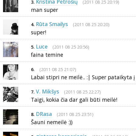
Kristina Petrošių
(2011 08 25 20:19)
3.
man super
Rūta Smailys
(2011 08 25 20:20)
4.
super!
Luce
(2011 08 25 20:56)
5.
faina temine
(2011 08 25 21:07)
6.
Labai stipri ne meilė.. :| Super pataikyta 
V. Mikšys
(2011 08 25 22:27)
7.
Taigi, kokia čia dar gali būti meilė!
DRasa
(2011 08 25 23:51)
8.
Šauni nemeilė :))