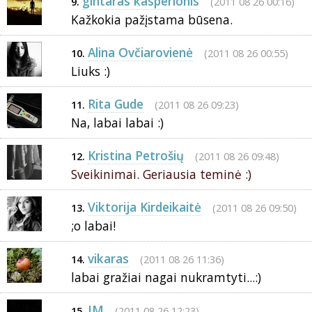
gintaras kasperionis
(2011 08 26 00:16)
9.
Kažkokia pažįstama būsena.
Alina Ovčiarovienė
(2011 08 26 00:55)
10.
Liuks :)
Rita Gude
(2011 08 26 09:23)
11.
Na, labai labai :)
Kristina Petrošių
(2011 08 26 09:48)
12.
Sveikinimai. Geriausia teminė :)
Viktorija Kirdeikaitė
(2011 08 26 09:50)
13.
;o labai!
vikaras
(2011 08 26 11:36)
14.
labai gražiai nagai nukramtyti...:)
IM
(2011 08 26 12:23)
15.