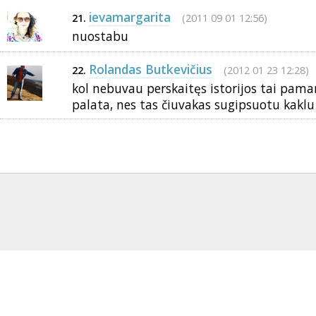
ievamargarita
(2011 09 01 12:56)
21.
nuostabu
Rolandas Butkevičius
(2012 01 23 12:28)
22.
kol nebuvau perskaitęs istorijos tai paman
palata, nes tas čiuvakas sugipsuotu kaklu g