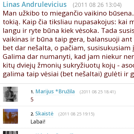
Linas Andrulevicius
(2011 08 26 13:04)
Man užkibo to miegančio vaikino būsena
tokią. Kaip čia tiksliau nupasakojus: kai 
langu ir ryte būna kiek vėsoka. Tada susis
vaikinas ir būna taip gera, balansuoji ant 
bet dar nešalta, o pačiam, susisukusiam į
Galima dar numanyti, kad jam niekur nerei
kitų dviejų žmonių sukryžiuotų kojų - asoci
galima taip vėsiai (bet nešaltai) gulėti ir 
Marijus *Bružila
(2011 08 25 18:41)
1.
5
Skaistė
(2011 08 25 19:15)
2.
Labai!