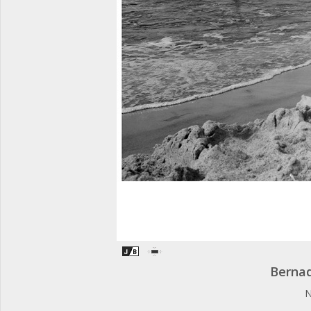
Bernad
N