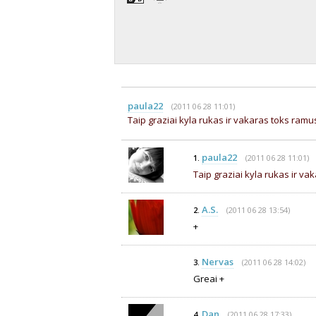
paula22
(2011 06 28 11:01)
Taip graziai kyla rukas ir vakaras toks ram
paula22
(2011 06 28 11:01)
1.
Taip graziai kyla rukas ir v
A.S.
(2011 06 28 13:54)
2.
+
Nervas
(2011 06 28 14:02)
3.
Greai +
Dan
(2011 06 28 17:33)
4.