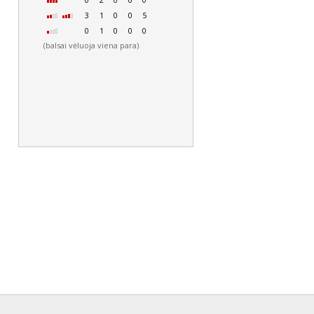
0
2
0
0
0
3
1
0
0
5
0
1
0
0
0
(balsai vėluoja viena para)