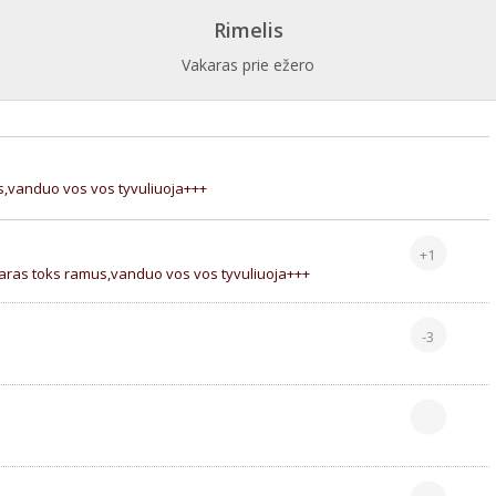
Rimelis
Vakaras prie ežero
us,vanduo vos vos tyvuliuoja+++
+1
akaras toks ramus,vanduo vos vos tyvuliuoja+++
-3