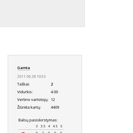
Gamta
2011 06 28 10:53
Taškai:
2
Vidurkis:
4.00
Vertino vartotojų:
12
Žiūrėta kartų:
4409
Balsų pasiskirstymas:
.
3
3.5
4
4.5
5