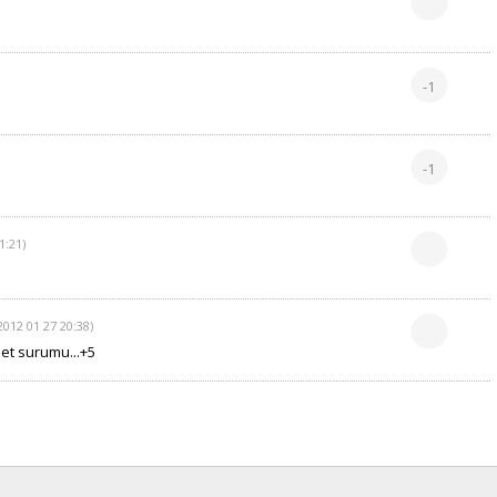
-1
-1
1:21)
2012 01 27 20:38)
net surumu...+5