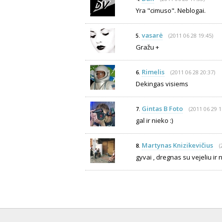
Yra "cimuso". Neblogai.
vasarė
(2011 06 28 19:45)
5.
Gražu +
Rimelis
(2011 06 28 20:37)
6.
Dekingas visiems
Gintas B Foto
(2011 06 29 1
7.
gal ir nieko :)
Martynas Knizikevičius
(
8.
gyvai , dregnas su vejeliu ir 