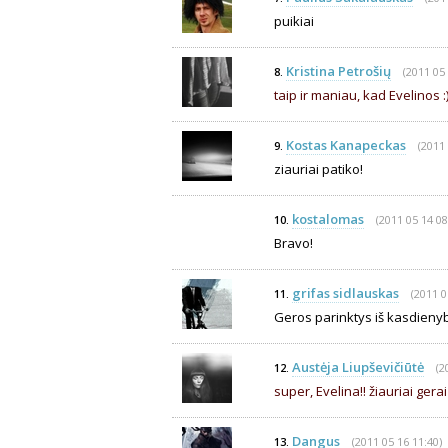
puikiai
Kristina Petrošių
(2011 05 
8.
taip ir maniau, kad Evelinos :)
Kostas Kanapeckas
(2011 
9.
ziauriai patiko!
kostalomas
(2011 05 14 08
10.
Bravo!
grifas sidlauskas
(2011 0
11.
Geros parinktys iš kasdieny
Austėja Liupševičiūtė
(2
12.
super, Evelina!! žiauriai gerai
Dangus
(2011 05 16 11:40)
13.