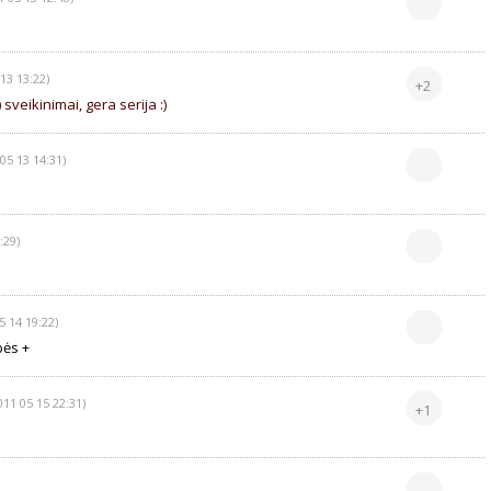
13 13:22)
+2
 sveikinimai, gera serija :)
05 13 14:31)
:29)
5 14 19:22)
bės +
011 05 15 22:31)
+1