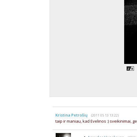
Kristina Petrošių
(2011 05 13 13:22)
taip ir maniau, kad Evelinos :) sveikinimai, ger