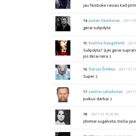
jau feisbuke rasiau kad pirm
Justas Venslovas
(2011 05
14.
gerai sulipdyta
Evelina Daugėlaitė
(2011
15.
Sulipdyta? :)) jei gerai supra
jos tikrai nėra :)
Darius Šimkus
(2011 05 17
16.
Super :)
saulius saladunas
(2011 
17.
puikus darbai :)
(2011 05 18 20:30)
18.
įdomiai sugalvota..trečia ypač