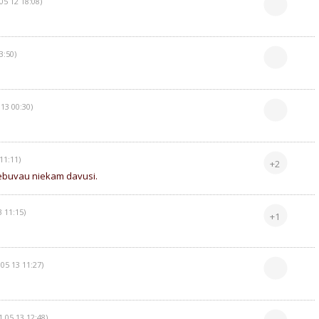
05 12 18:08)
3:50)
 13 00:30)
11:11)
+2
 nebuvau niekam davusi.
3 11:15)
+1
 05 13 11:27)
1 05 13 12:48)