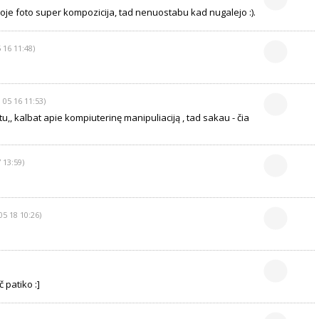
oje foto super kompozicija, tad nenuostabu kad nugalejo :).
 16 11:48)
 05 16 11:53)
ntu,, kalbat apie kompiuterinę manipuliaciją , tad sakau - čia
 13:59)
05 18 10:26)
 patiko :]