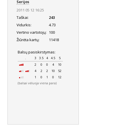
Serijos
2011 05 12 16:25
Taškai:
243
Vidurkis:
4.73
Vertino vartotojų:
100
Žiūrėta kartų:
11418
Balsų pasiskirstymas:
.
3
3.5
4
4.5
5
2
0
0
4
10
4
2
2
10
52
1
0
1
0
12
(balsai vėluoja viena para)