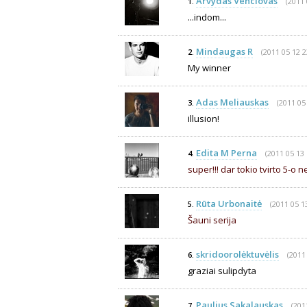
Arvydas Venclovas
(2011 
1.
...indom...
Mindaugas R
(2011 05 12 2
2.
My winner
Adas Meliauskas
(2011 05
3.
illusion!
Edita M Perna
(2011 05 13 
4.
super!!! dar tokio tvirto 5-o
Rūta Urbonaitė
(2011 05 1
5.
Šauni serija
skridoorolėktuvėlis
(2011
6.
graziai sulipdyta
Paulius Sakalauskas
(201
7.