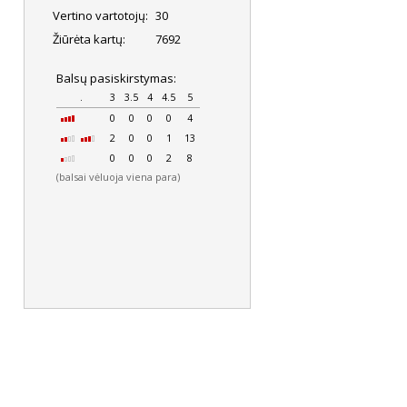
Vertino vartotojų:
30
Žiūrėta kartų:
7692
Balsų pasiskirstymas:
.
3
3.5
4
4.5
5
0
0
0
0
4
2
0
0
1
13
0
0
0
2
8
(balsai vėluoja viena para)