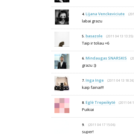
Lijana Venckeviciute
(20
4.
labai grazu
basazole
(2011 04 13 13:35)
5.
Taip ir toliau +6
Mindaugas SNARSKIS
(2
6.
grazu :))
Inga Inge
(2011 04 13 18:36
7.
kaip fainai!!!
Eglė Trepeikytė
(2011 04 1
8.
Puikiai
(2011 04 17 15:06)
9.
super!