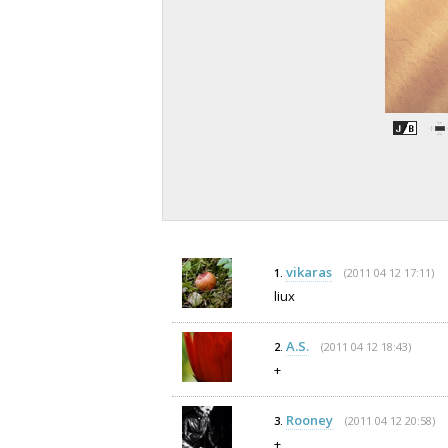
vikaras
(2011 04 12 17:11)
1.
liux
A.S.
(2011 04 12 18:43)
2.
+
Rooney
(2011 04 12 20:58)
3.
+