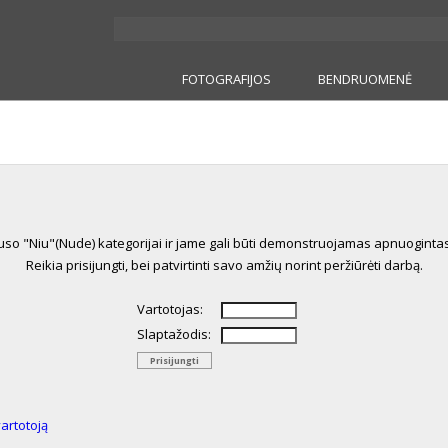
FOTOGRAFIJOS
BENDRUOMENĖ
auso "Niu"(Nude) kategorijai ir jame gali būti demonstruojamas apnuogint
Reikia prisijungti, bei patvirtinti savo amžių norint peržiūrėti darbą.
Vartotojas:
Slaptažodis:
vartotoją