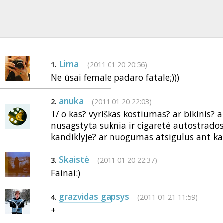
Lima
(2011 01 20 20:56)
1.
Ne ūsai female padaro fatale;)))
anuka
(2011 01 20 22:03)
2.
1/ o kas? vyriškas kostiumas? ar bikinis? 
nusagstyta suknia ir cigaretė autostrados
kandiklyje? ar nuogumas atsigulus ant kail
Skaistė
(2011 01 20 22:37)
3.
Fainai:)
grazvidas gapsys
(2011 01 21 11:59)
4.
+