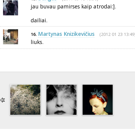
jau buvau pamirses kaip atrodai:].
dailiai.
Martynas Knizikevičius
(2012 01 23 13:49
16.
liuks.