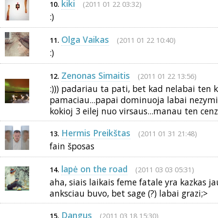
kiki
(2011 01 22 03:32)
10.
:)
Olga Vaikas
(2011 01 22 10:40)
11.
:)
Zenonas Simaitis
(2011 01 22 13:56)
12.
:))) padariau ta pati, bet kad nelabai ten 
pamaciau...papai dominuoja labai nezymia
kokioj 3 eilej nuo virsaus...manau ten cen
Hermis Preikštas
(2011 01 31 21:48)
13.
fain šposas
lapė on the road
(2011 03 03 05:31)
14.
aha, siais laikais feme fatale yra kazkas ja
anksciau buvo, bet sage (?) labai grazi;>
Dangus
(2011 03 18 15:30)
15.