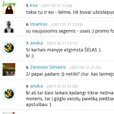
kva
(2011 01 21 12:44)
5.
tokia tu ir esi - šelmė, tik buvai užsislėpus 
Imantas
(2011 01 21 13:33)
6.
su naujosiomis segemis - usais ;) promo f
anuka
(2011 01 21 15:17)
7.
5/ kartais manyje atgimsta ŠĖLAS :)
6/ ;)
Zenonas Simaitis
(2011 01 21 21:25)
8.
2/ papai padaro :)) netiki? ziur. kas laimej
anuka
(2011 01 21 21:35)
9.
8/ aš tai šiais laikais kadangi tikrai nežina
moteris, tai į gūglo vaizdų paiešką įvedži
apstulbau :)