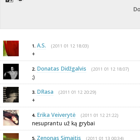
Do
A.S.
(2011 01 12 18:03)
1.
+
Donatas Didžgalvis
(2011 01 12 18:07)
2.
;)
DRasa
(2011 01 12 20:29)
3.
+
Erika Veiverytė
(2011 01 12 21:22)
4.
nesuprantu už ką grybai
Zenonas Simaitis
(2011 01 13 00:34)
5.