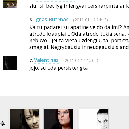
ziurisi, bet lyg ir lengvai persharpinta ar ka
Ignas Butėnas
(2011 01 14 14:13)
6.
Ka tu padarei su apatine veido dalimi? 
atrodo kraupiai... Oda atrodo tokia sena,
nebuvo... Jei ta vieta uzdengiu, tai portre
smagiai. Negrybausiu ir neuogausiu siandi
Valentinas
(2011 01 14 15:04)
7.
jojo, su oda persistengta