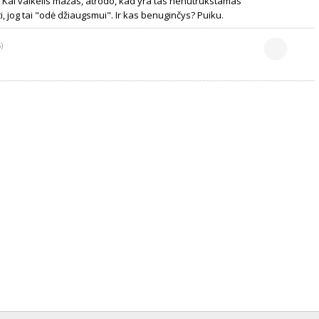
li. Kai vaikelis mažas, atrodo, kad yra tas nenutrūkstamas
gti, jog tai "odė džiaugsmui". Ir kas benuginčys? Puiku.
)