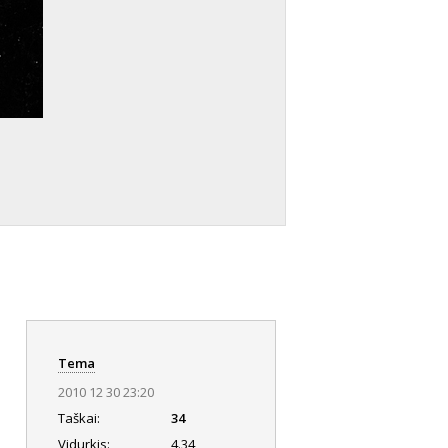
Tema
2010 12 30 23:20
Taškai:
34
Vidurkis:
4.34