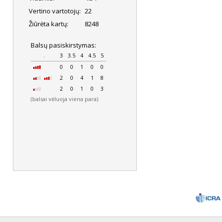
Vertino vartotojų:
22
Žiūrėta kartų:
8248
Balsų pasiskirstymas:
.
3
3.5
4
4.5
5
0
0
1
0
0
2
0
4
1
8
2
0
1
0
3
(balsai vėluoja viena para)