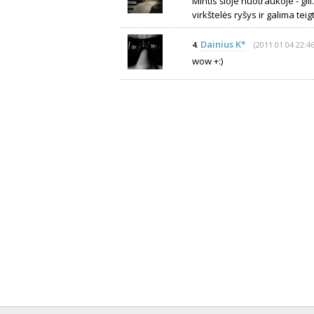
Mintis šioje nuotraukoje - gi
virkštelės ryšys ir galima tei
Dainius K°
(2011 01 04 22:46
4.
wow +:)