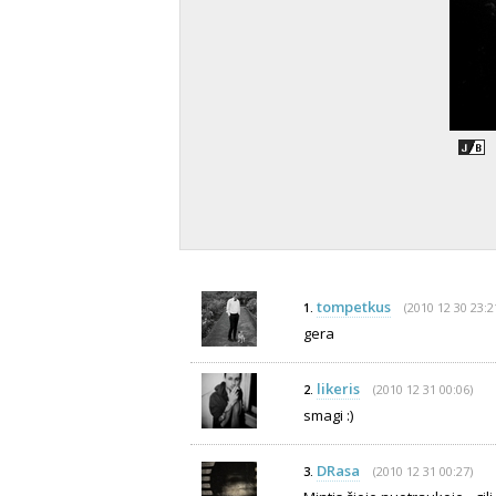
tompetkus
(2010 12 30 23:2
1.
gera
likeris
(2010 12 31 00:06)
2.
smagi :)
DRasa
(2010 12 31 00:27)
3.