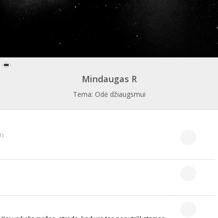
Mindaugas R
Tema: Odė džiaugsmui
1)