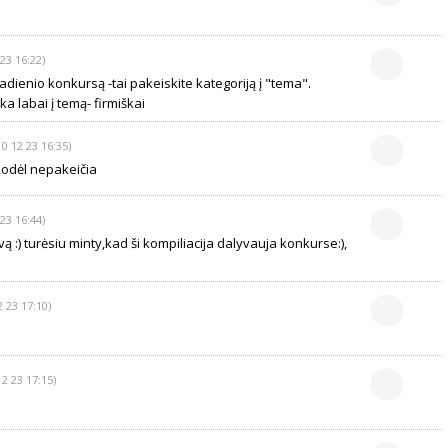
23 16:22)
tadienio konkursą -tai pakeiskite kategoriją į "tema".
ka labai į temą- firmiškai
10 12 23 16:35)
kodėl nepakeičia
23 16:44)
vą :) turėsiu minty,kad ši kompiliacija dalyvauja konkurse:),
2 23 17:10)
12 23 17:15)