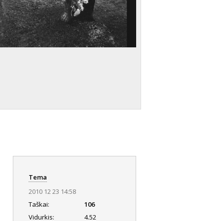
Tema
2010 12 23 14:58
Taškai:
106
Vidurkis:
4.52