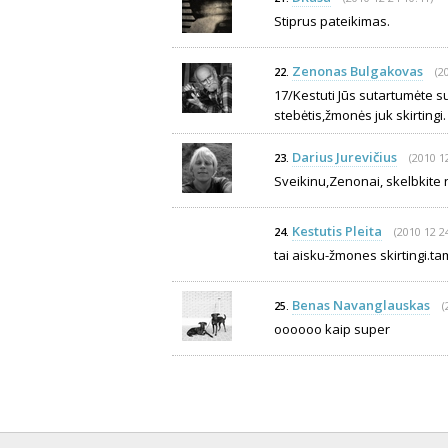
Stiprus pateikimas.
Zenonas Bulgakovas
(2
22.
17/Kestuti Jūs sutartumėte su
stebėtis,žmonės juk skirtingi.
Darius Jurevičius
(2010 1
23.
Sveikinu,Zenonai, skelbkite 
Kestutis Pleita
(2010 12 2
24.
tai aisku-žmones skirtingi.ta
Benas Navanglauskas
(
25.
oooooo kaip super