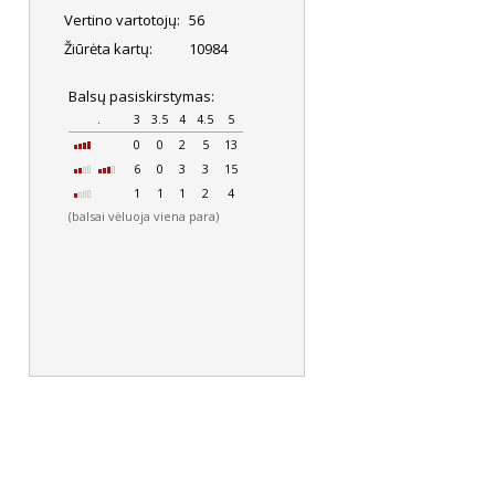
Vertino vartotojų:
56
Žiūrėta kartų:
10984
Balsų pasiskirstymas:
.
3
3.5
4
4.5
5
0
0
2
5
13
6
0
3
3
15
1
1
1
2
4
(balsai vėluoja viena para)