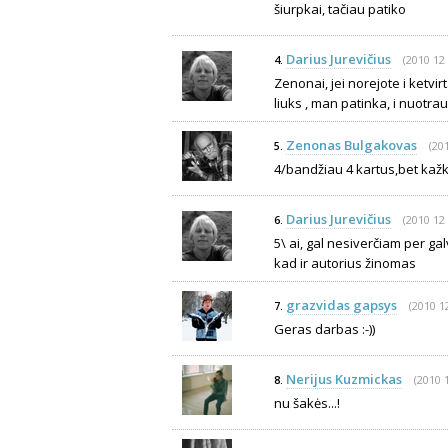
šiurpkai, tačiau patiko
Darius Jurevičius
(2010 12 
4.
Zenonai, jei norejote i ketvir
liuks , man patinka, i nuotrau
Zenonas Bulgakovas
(20
5.
4/bandžiau 4 kartus,bet kaž
Darius Jurevičius
(2010 12 
6.
5\ ai, gal nesiverčiam per gal
kad ir autorius žinomas
grazvidas gapsys
(2010 1
7.
Geras darbas :-))
Nerijus Kuzmickas
(2010 
8.
nu šakės...!