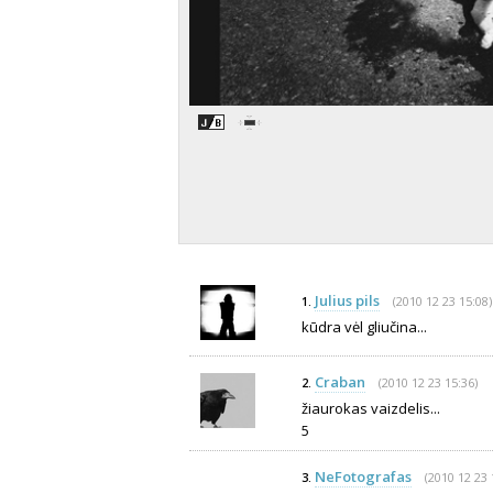
Julius pils
(2010 12 23 15:08)
1.
kūdra vėl gliučina...
Craban
(2010 12 23 15:36)
2.
žiaurokas vaizdelis...
5
NeFotografas
(2010 12 23 
3.