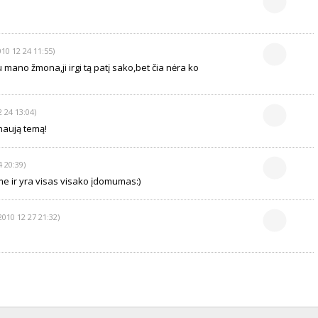
010 12 24 11:55)
 mano žmona,ji irgi tą patį sako,bet čia nėra ko
2 24 13:04)
naują temą!
4 20:39)
me ir yra visas visako įdomumas:)
2010 12 27 21:32)