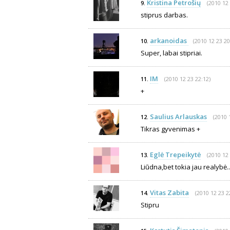
Kristina Petrošių
(2010 12 
9.
stiprus darbas.
arkanoidas
(2010 12 23 20
10.
Super, labai stipriai.
IM
(2010 12 23 22:12)
11.
+
Saulius Arlauskas
(2010 
12.
Tikras gyvenimas +
Eglė Trepeikytė
(2010 12 
13.
Liūdna,bet tokia jau realybė..
Vitas Zabita
(2010 12 23 2
14.
Stipru