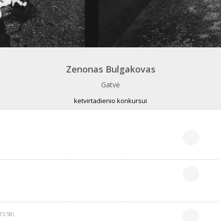
Zenonas Bulgakovas
Gatvė
ketvirtadienio konkursui
15:58)