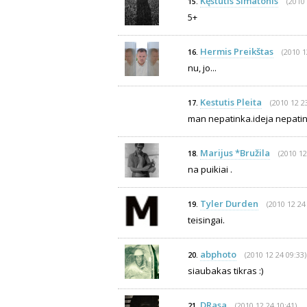
Kęstutis Šimatonis
(2010 
15.
5+
Hermis Preikštas
(2010 1
16.
nu, jo...
Kestutis Pleita
(2010 12 2
17.
man nepatinka.ideja nepatin
Marijus *Bružila
(2010 12
18.
na puikiai .
Tyler Durden
(2010 12 24
19.
teisingai.
abphoto
(2010 12 24 09:33)
20.
siaubakas tikras :)
DRasa
(2010 12 24 10:41)
21.