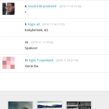
Giedrė Brainskaitė
(2010 11 14 16:36)
8.
+
Algis aš
(2010 11 14 17:22)
9.
Kokybė kiek, 4,5
(2010 11 17 19:05)
10.
Spalvos!
Eglė Trepeikytė
(2010 11 24 21:14)
11.
Gerai čia.