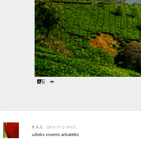
A.S.
(2010 11 12 19:03)
1.
užteks visiems arbatėlės