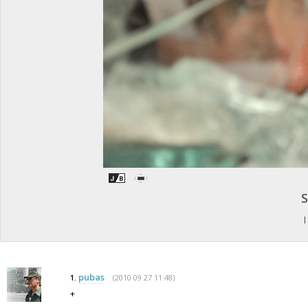
I
pubas
(2010 09 27 11:48)
1.
+