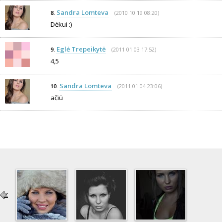
Sandra Lomteva
(2010 10 19 08:20)
8.
Dėkui :)
Eglė Trepeikytė
(2011 01 03 17:52)
9.
4,5
Sandra Lomteva
(2011 01 04 23:06)
10.
ačiū