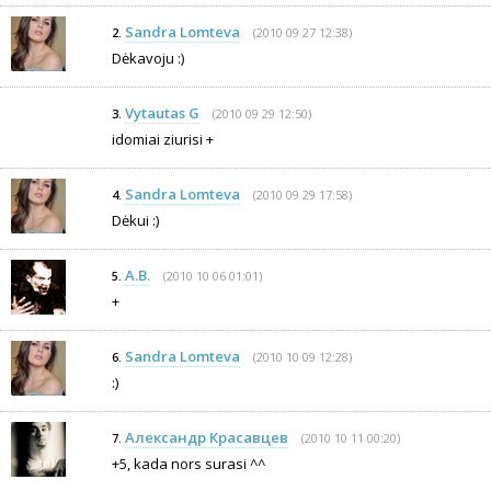
Sandra Lomteva
(2010 09 27 12:38)
2.
Dėkavoju :)
Vytautas G
(2010 09 29 12:50)
3.
idomiai ziurisi +
Sandra Lomteva
(2010 09 29 17:58)
4.
Dėkui :)
A.B.
(2010 10 06 01:01)
5.
+
Sandra Lomteva
(2010 10 09 12:28)
6.
:)
Александр Красавцев
(2010 10 11 00:20)
7.
+5, kada nors surasi ^^