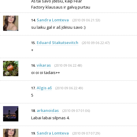
Aš tai savo įdėsiu, kaip Fear
Factory klausaus ir galvą purtau
Sandra Lomteva
(2010 09 06 21:53)
14.
su laiku gal ir aš įdėsiu savo :)
Eduard Stakutsevitch
(2010 09 06 22:47)
15.
+
vikaras
(2010 09 06 22:48)
16.
oi oi oi tadais++
Algis aš
(2010 09 06 22:49)
17.
5
arkanoidas
(2010 09 07 01:06)
18.
Labai labai silpnas 4.
Sandra Lomteva
(2010 09 07 07:29)
19.