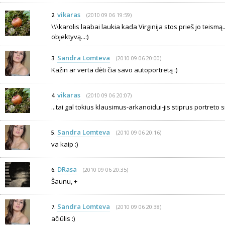
vikaras
(2010 09 06 19:59)
2.
\\\karolis laabai laukia kada Virginija stos prieš jo teismą.
objektyvą...:)
Sandra Lomteva
(2010 09 06 20:00)
3.
Kažin ar verta dėti čia savo autoportretą :)
vikaras
(2010 09 06 20:07)
4.
...tai gal tokius klausimus-arkanoidui-jis stiprus portreto sri
Sandra Lomteva
(2010 09 06 20:16)
5.
va kaip :)
DRasa
(2010 09 06 20:35)
6.
Šaunu, +
Sandra Lomteva
(2010 09 06 20:38)
7.
ačiūlis :)