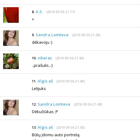
A.S.
(2010 09 06 21:17)
8.
+
Sandra Lomteva
(2010 09 06 21:28)
9.
dėkavoju :)
vikaras
(2010 09 06 21:46)
10.
..prašulis..:)
Algis aš
(2010 09 06 21:49)
11.
Lelijuks
Sandra Lomteva
(2010 09 06 21:49)
12.
Dėkučiūkas ;P
Algis aš
(2010 09 06 21:50)
13.
Būtų įdomu auto portretą.