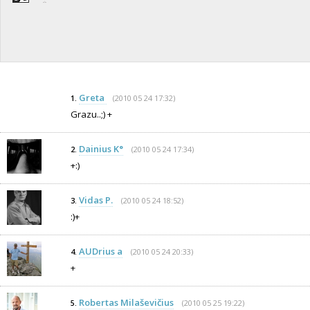
Greta
(2010 05 24 17:32)
1.
Grazu..;) +
Dainius K°
(2010 05 24 17:34)
2.
+:)
Vidas P.
(2010 05 24 18:52)
3.
:)+
AUDrius a
(2010 05 24 20:33)
4.
+
Robertas Milaševičius
(2010 05 25 19:22)
5.