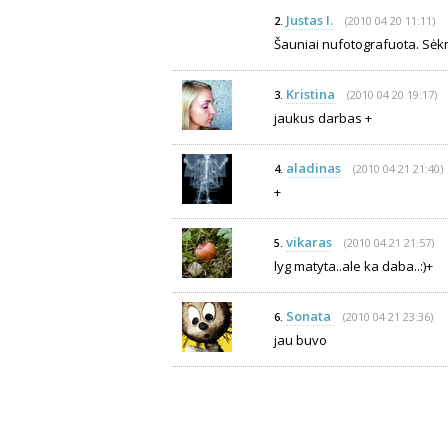
Justas I.
(2010 04 20 11:11)
2.
Šauniai nufotografuota. Sė
Kristina
(2010 04 20 19:17)
3.
jaukus darbas +
aladinas
(2010 04 21 21:40)
4.
+
vikaras
(2010 04 21 21:57)
5.
lyg matyta..ale ka daba..:)+
Sonata
(2010 04 21 23:36)
6.
jau buvo