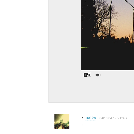
Balko
(2010 04 19 21:08)
1.
+