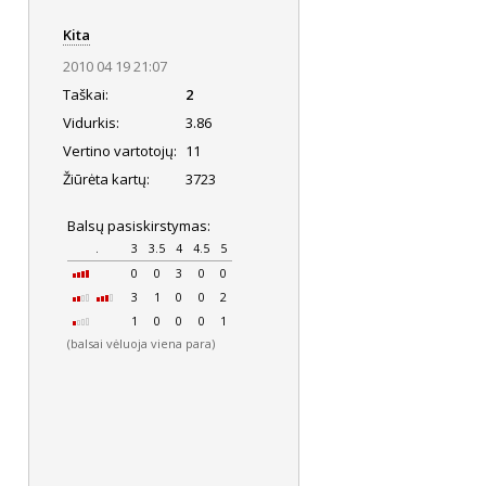
Kita
2010 04 19 21:07
Taškai:
2
Vidurkis:
3.86
Vertino vartotojų:
11
Žiūrėta kartų:
3723
Balsų pasiskirstymas:
.
3
3.5
4
4.5
5
0
0
3
0
0
3
1
0
0
2
1
0
0
0
1
(balsai vėluoja viena para)