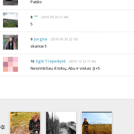
Patiko
°°
(2010 09 24 21:44)
8.
5
Jurgita
(2010 09 30 22:10)
9.
skaniai 5
Eglė Trepeikytė
(2010 12 23 11:42)
10.
Nesirinkčiau iš tokių..Abu ir viskas :)) +5