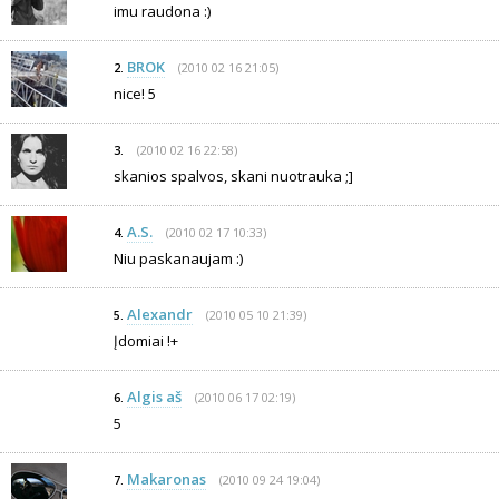
imu raudona :)
BROK
(2010 02 16 21:05)
2.
nice! 5
(2010 02 16 22:58)
3.
skanios spalvos, skani nuotrauka ;]
A.S.
(2010 02 17 10:33)
4.
Niu paskanaujam :)
Alexandr
(2010 05 10 21:39)
5.
Įdomiai !+
Algis aš
(2010 06 17 02:19)
6.
5
Makaronas
(2010 09 24 19:04)
7.