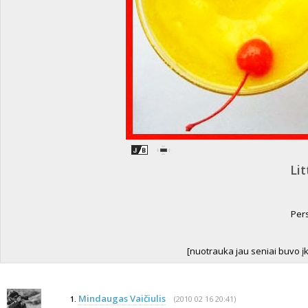
Li
Pers
[nuotrauka jau seniai buvo įke
Mindaugas Vaičiulis
(2010 02 16 20:41)
1.