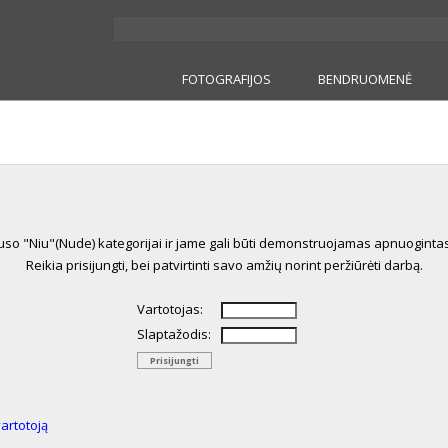
FOTOGRAFIJOS
BENDRUOMENĖ
auso "Niu"(Nude) kategorijai ir jame gali būti demonstruojamas apnuogint
Reikia prisijungti, bei patvirtinti savo amžių norint peržiūrėti darbą.
Vartotojas:
Slaptažodis:
vartotoją