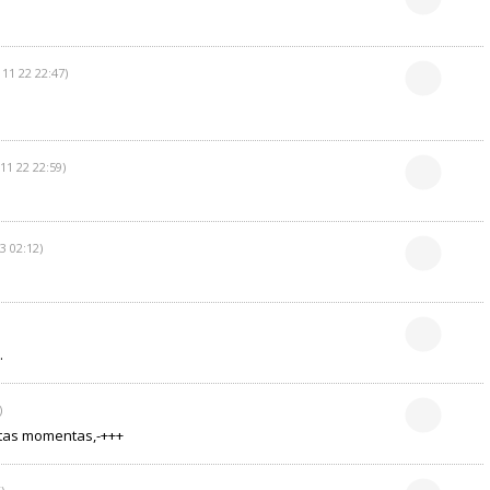
 11 22 22:47)
11 22 22:59)
3 02:12)
.
)
utas momentas,-+++