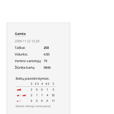
Gamta
2009 11 22 12:28
Taškai:
203
Vidurkis:
4.83
Vertino vartotojų:
79
Žiūrėta kartų:
9846
Balsų pasiskirstymas:
.
3
3.5
4
4.5
5
2
0
0
1
5
2
1
1
4
52
0
0
0
0
11
(balsai vėluoja viena para)