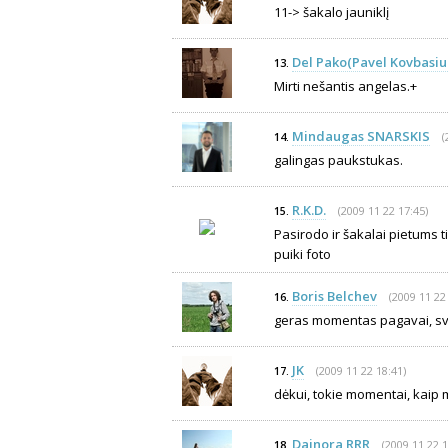
11-> šakalo jauniklį
Del Pako(Pavel Kovbasiu
13.
Mirti nešantis angelas.+
Mindaugas SNARSKIS
(
14.
galingas paukstukas.
R.K.D.
(2009 11 22 17:45)
15.
Pasirodo ir šakalai pietums ti
puiki foto
Boris Belchev
(2009 11 22
16.
geras momentas pagavai, sve
JK
(2009 11 22 18:41)
17.
dėkui, tokie momentai, kaip mė
Dainora RRR
(2009 11 22 1
18.