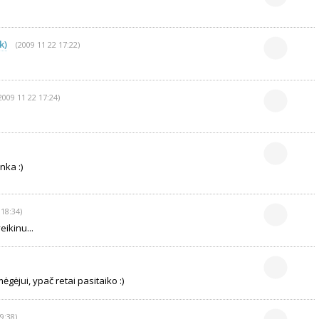
k)
(2009 11 22 17:22)
2009 11 22 17:24)
nka :)
 18:34)
ikinu...
gėjui, ypač retai pasitaiko :)
9:38)