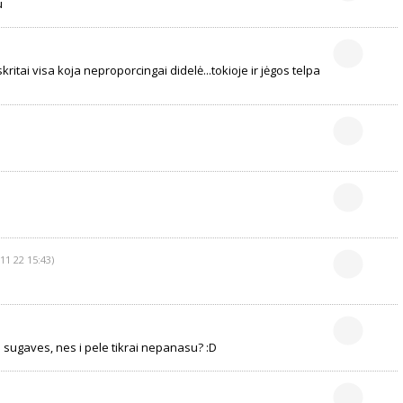
u
ritai visa koja neproporcingai didelė...tokioje ir jėgos telpa
11 22 15:43)
ki sugaves, nes i pele tikrai nepanasu? :D