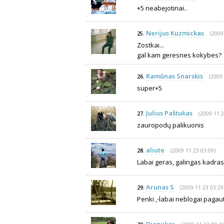
+5 neabejotinai..
Nerijus Kuzmickas
(2009
25.
Zostkai...
gal kam geresnes kokybes?
Ramūnas Snarskis
(2009 
26.
super+5
Julius Paštukas
(2009 11 2
27.
zauropodų palikuonis
aliute
(2009 11 23 03:09)
28.
Labai geras, galingas kadras
Arunas S
(2009 11 23 03:29
29.
Penki ,-labai neblogai paga