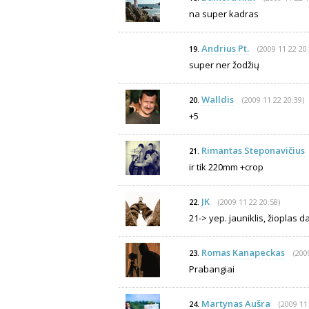
na super kadras
Andrius Pt.
(2009 11 22 20:
19.
super ner žodžių
Walldis
(2009 11 22 20:39)
20.
+5
Rimantas Steponavičius
21.
ir tik 220mm +crop
JK
(2009 11 22 20:58)
22.
21-> yep. jauniklis, žioplas dar
Romas Kanapeckas
(200
23.
Prabangiai
Martynas Aušra
(2009 11
24.