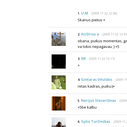
U.M
(2009 11 22 12:38)
1.
Skanus pietus +
AUDrius a
(2009 11 22 12:41
2.
obana, puikus momentas, gali
va tokio nepagavau ;) +5
IM
(2009 11 22 13:17)
3.
+
Gintaras Vitulskis
(2009 11
4.
retas kadras, puiku:)+
Nerijus Slesariūnas
(2009
5.
+5be kalbu
Gytis Turčinskas
(2009 11 
6.