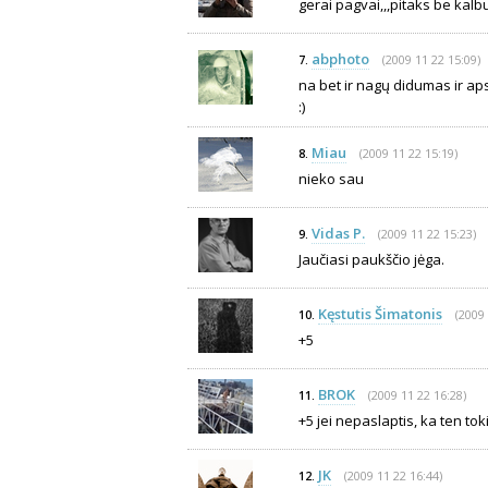
gerai pagvai,,,pitaks be kalb
abphoto
(2009 11 22 15:09)
7.
na bet ir nagų didumas ir apsk
:)
Miau
(2009 11 22 15:19)
8.
nieko sau
Vidas P.
(2009 11 22 15:23)
9.
Jaučiasi paukščio jėga.
Kęstutis Šimatonis
(2009 
10.
+5
BROK
(2009 11 22 16:28)
11.
+5 jei nepaslaptis, ka ten to
JK
(2009 11 22 16:44)
12.