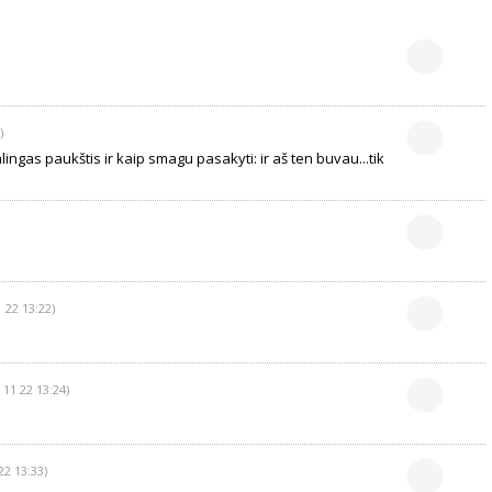
)
ngas paukštis ir kaip smagu pasakyti: ir aš ten buvau...tik
 22 13:22)
 11 22 13:24)
22 13:33)