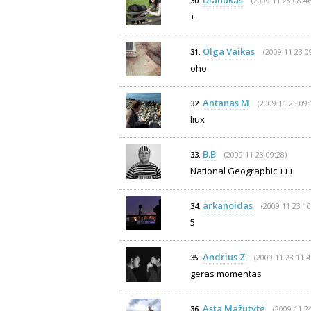
Dianukas
(2009 11 23 08:46
30.
+
Olga Vaikas
(2009 11 23 0
31.
oho
Antanas M
(2009 11 23 09:
32.
liux
B.B
(2009 11 23 09:28)
33.
National Geographic +++
arkanoidas
(2009 11 23 10
34.
5
Andrius Z
(2009 11 23 11:4
35.
geras momentas
Asta Mažutytė
(2009 11 24
36.