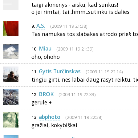
taigi akmenys - aisku, kad sunkus!
o jei rimtai, tai..hmm..sutinku is dalies
A.S.
(2009 11 19 21:38)
9.
Tas namukas tos slabakas atrodo prieš to
Miau
(2009 11 19 21:39)
10.
oho, ohoho
Gytis Turčinskas
(2009 11 19 22:14)
11.
tingiu girti, nes labai daug rasyt reiktu, t
BROK
(2009 11 19 22:33)
12.
gerule +
abphoto
(2009 11 19 22:38)
13.
gražiai, kokybiškai