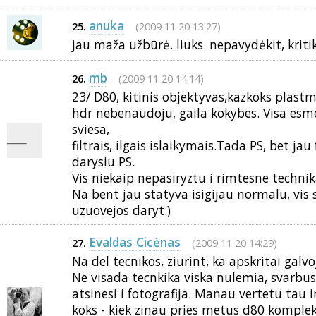
anuka
(2009 11 20 13:27)
25.
jau maža užbūrė. liuks. nepavydėkit, kritik
mb
(2009 11 20 14:14)
26.
23/ D80, kitinis objektyvas,kazkoks plastm
hdr nebenaudoju, gaila kokybes. Visa es
sviesa,
filtrais, ilgais islaikymais.Tada PS, bet j
darysiu PS.
Vis niekaip nepasiryztu i rimtesne technik
Na bent jau statyva isigijau normalu, vis s
uzuovejos daryt:)
Evaldas Cicėnas
(2009 11 20 14:29)
27.
Na del tecnikos, ziurint, ka apskritai galvo
Ne visada tecnkika viska nulemia, svarbus 
atsinesi i fotografija. Manau vertetu tau i
koks - kiek zinau pries metus d80 komple