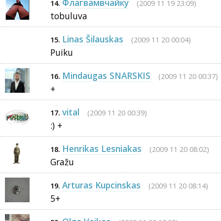
Флагвамвчaйку
(2009 11 19 23:09)
14.
tobuluva
Linas Šilauskas
(2009 11 20 00:04)
15.
Puiku
Mindaugas SNARSKIS
(2009 11 20 00:37)
16.
+
vital
(2009 11 20 00:39)
17.
:) +
Henrikas Lesniakas
(2009 11 20 08:02)
18.
Gražu
Arturas Kupcinskas
(2009 11 20 08:14)
19.
5+