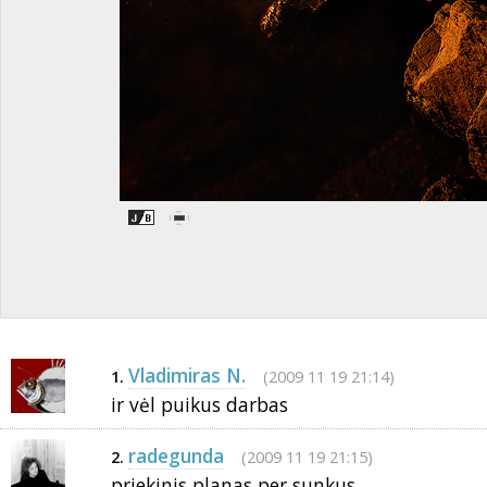
Vladimiras N.
(2009 11 19 21:14)
1.
ir vėl puikus darbas
radegunda
(2009 11 19 21:15)
2.
priekinis planas per sunkus