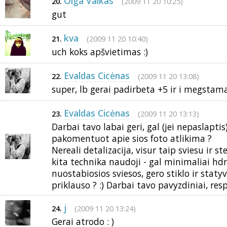
Olga Vaikas
(2009 11 20 10:25)
20.
gut
kva
(2009 11 20 10:40)
21.
uch koks apšvietimas :)
Evaldas Cicėnas
(2009 11 20 13:08)
22.
super, lb gerai padirbeta +5 ir i megstam
Evaldas Cicėnas
(2009 11 20 13:13)
23.
Darbai tavo labai geri, gal (jei nepaslapti
pakomentuot apie sios foto atlikima ?
Nereali detalizacija, visur taip sviesu ir st
kita technika naudoji - gal minimaliai hdr'
nuostabiosios sviesos, gero stiklo ir staty
priklauso ? :) Darbai tavo pavyzdiniai, resp
j
(2009 11 20 13:24)
24.
Gerai atrodo : )