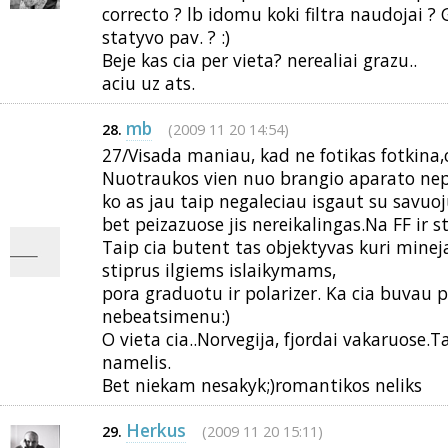
correcto ? lb idomu koki filtra naudojai ?
statyvo pav. ? :)
Beje kas cia per vieta? nerealiai grazu..
aciu uz ats.
mb
(2009 11 20 14:54)
28.
27/Visada maniau, kad ne fotikas fotkina,o 
Nuotraukos vien nuo brangio aparato ne
ko as jau taip negaleciau isgaut su savuoj
bet peizazuose jis nereikalingas.Na FF ir sti
Taip cia butent tas objektyvas kuri minejai, 
stiprus ilgiems islaikymams,
pora graduotu ir polarizer. Ka cia buvau 
nebeatsimenu:)
O vieta cia..Norvegija, fjordai vakaruose.T
namelis.
Bet niekam nesakyk;)romantikos neliks
Herkus
(2009 11 20 15:11)
29.