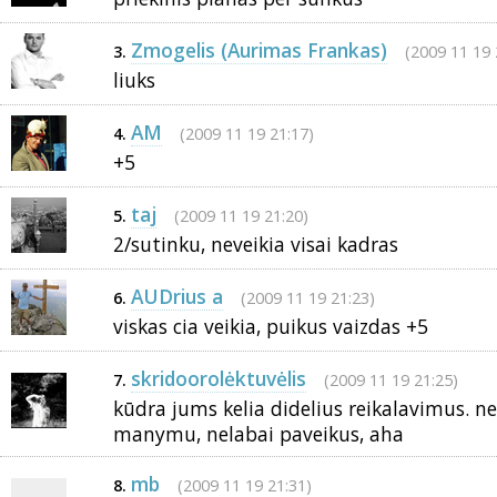
Zmogelis (Aurimas Frankas)
(2009 11 19 
3.
liuks
AM
(2009 11 19 21:17)
4.
+5
taj
(2009 11 19 21:20)
5.
2/sutinku, neveikia visai kadras
AUDrius a
(2009 11 19 21:23)
6.
viskas cia veikia, puikus vaizdas +5
skridoorolėktuvėlis
(2009 11 19 21:25)
7.
kūdra jums kelia didelius reikalavimus. ne
manymu, nelabai paveikus, aha
mb
(2009 11 19 21:31)
8.