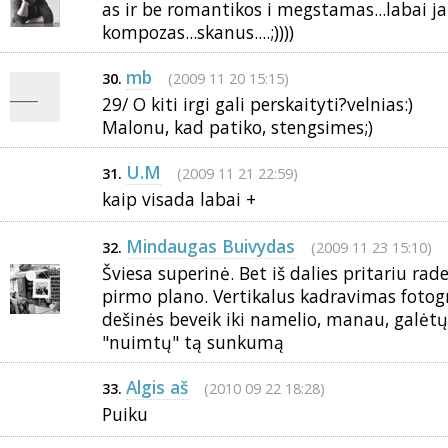
as ir be romantikos i megstamas...labai ja
kompozas...skanus....;))))
mb
(2009 11 20 15:15)
30.
29/ O kiti irgi gali perskaityti?velnias:)
Malonu, kad patiko, stengsimes;)
U.M
(2009 11 21 22:59)
31.
kaip visada labai +
Mindaugas Buivydas
(2009 11 23 15:10)
32.
Šviesa superinė. Bet iš dalies pritariu rad
pirmo plano. Vertikalus kadravimas fotogr
dešinės beveik iki namelio, manau, galėtų 
"nuimtų" tą sunkumą
Algis aš
(2010 09 22 18:28)
33.
Puiku