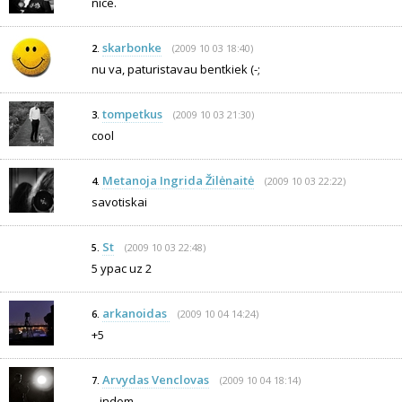
nice.
skarbonke
(2009 10 03 18:40)
2.
nu va, paturistavau bentkiek (-;
tompetkus
(2009 10 03 21:30)
3.
cool
Metanoja Ingrida Žilėnaitė
(2009 10 03 22:22)
4.
savotiskai
St
(2009 10 03 22:48)
5.
5 ypac uz 2
arkanoidas
(2009 10 04 14:24)
6.
+5
Arvydas Venclovas
(2009 10 04 18:14)
7.
...indom...