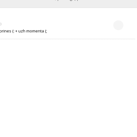
)
prines (: + uzh momenta (;