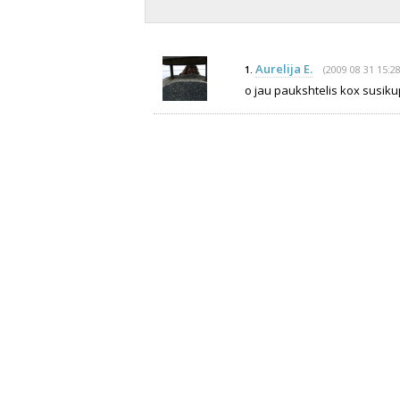
Aurelija E.
(2009 08 31 15:28
1.
o jau paukshtelis kox susiku