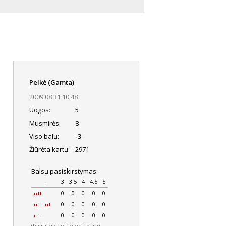
Pelkė (Gamta)
2009 08 31 10:48
Uogos:
5
Musmirės:
8
Viso balų:
-3
Žiūrėta kartų:
2971
Balsų pasiskirstymas:
.
3
3.5
4
4.5
5
0
0
0
0
0
0
0
0
0
0
0
0
0
0
0
(balsai vėluoja viena para)