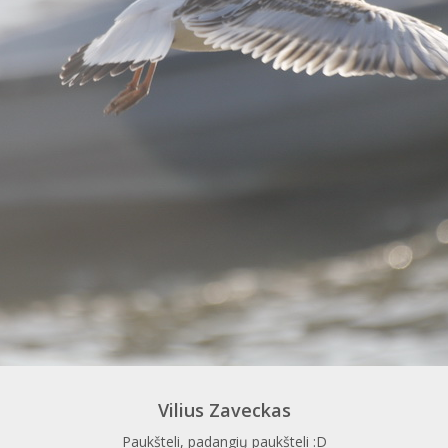
Vilius Zaveckas
Paukšteli, padangių paukšteli :D