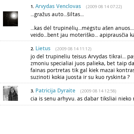
Arvydas Venclovas
(2009 08 14 07:22)
1.
...gražus auto...šiltas...
...kas dėl trupinėlių...mėgstu ašen anuos..
veido...bent jau moteriško... apiprausčia kaži
Lietus
(2009 08 14 11:12)
2.
jo del trupineliu teisus Arvydas tikrai...
zmoniu specialiai juos palieka, bet taip d
fainas portretas tik gal kiek mazai kontra
suzinoti kokia juosta ir su kuo ryskinta ?
Patricija Dyraite
(2009 08 14 12:58)
3.
cia is senu arhyvu. as dabar tiksliai nieko