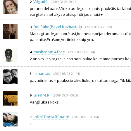
Vilgailė
(2009 08 03 20:25)
2.
pritariu dėl paukščiuko uodegos.. o pats paukštis tai laba
vargšelis, net akyse atsispindi jausmai:) +
Del Pako(Pavel Kovbasiuk)
(2009 08 03 20:28)
3.
Man irgi uodegos norėtusi,bet nesuspėjau deramai nufot
pasitaikė.Prašom,vertinkite kaip yra.
mushroom 4 free
(2009 08 03 20:34)
4.
2 anoks jis vargselis esti nori laukia kol mama parnes ka 
Irmantas
(2009 08 03 21:44)
5.
pavadinimas ir paukscio akis liuks, uz tai tau uoga. Tik ki
Giedrė.R
(2009 08 04 00:58)
6.
Vargšiukas koks...
InDrė Bartašiūnaitė
(2009 08 05 03:04)
7.
+