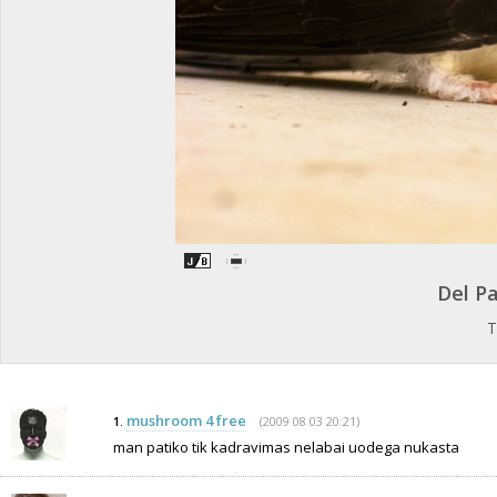
Del P
T
mushroom 4 free
(2009 08 03 20:21)
1.
man patiko tik kadravimas nelabai uodega nukasta