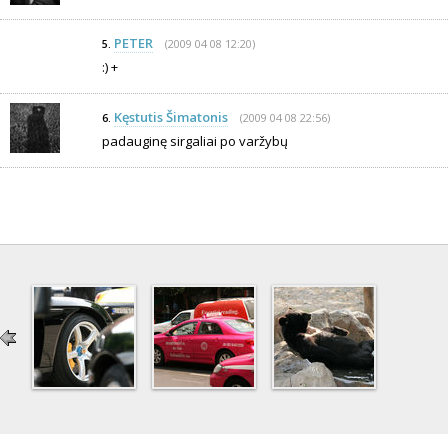
PETER
(2009 04 08 12:20)
5.
:) +
Kęstutis Šimatonis
(2009 04 08 22:56)
6.
padauginę sirgaliai po varžybų