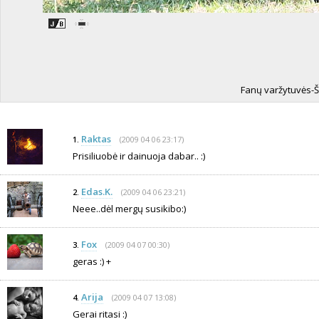
Fanų varžytuvės-Ši
Raktas
(2009 04 06 23:17)
1.
Prisiliuobė ir dainuoja dabar.. :)
Edas.K.
(2009 04 06 23:21)
2.
Neee..dėl mergų susikibo:)
Fox
(2009 04 07 00:30)
3.
geras :) +
Arija
(2009 04 07 13:08)
4.
Gerai ritasi :)