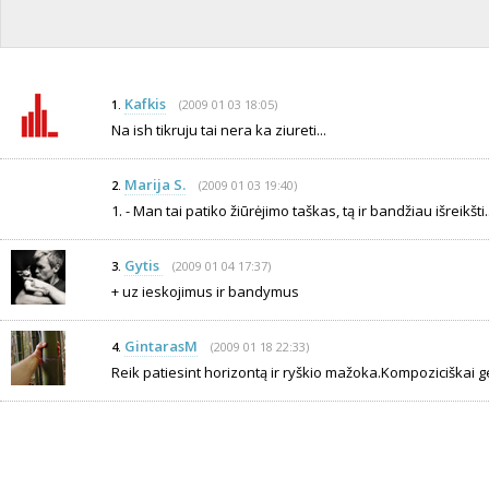
Kafkis
(2009 01 03 18:05)
1.
Na ish tikruju tai nera ka ziureti...
Marija S.
(2009 01 03 19:40)
2.
1. - Man tai patiko žiūrėjimo taškas, tą ir bandžiau išreikšti..
Gytis
(2009 01 04 17:37)
3.
+ uz ieskojimus ir bandymus
GintarasM
(2009 01 18 22:33)
4.
Reik patiesint horizontą ir ryškio mažoka.Kompoziciškai g