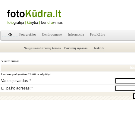
Fotografijos
Bendruomenė
Informacija
FotoKūdra
Naujausios forumų temos
Forumų sąrašas
Ieškoti
Visi forumai
Iš
Laukus pažymėtus * būtina užpildyti
Vartotojo vardas: *
El. pašto adresas: *