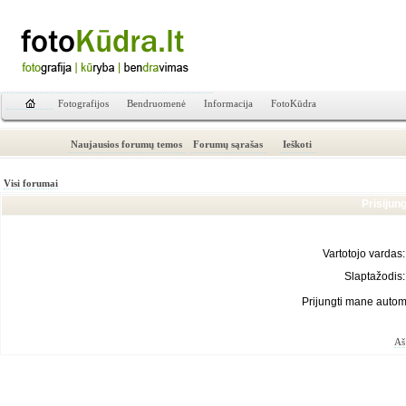
Fotografijos
Bendruomenė
Informacija
FotoKūdra
Naujausios forumų temos
Forumų sąrašas
Ieškoti
Visi forumai
Prisijun
Vartotojo vardas:
Slaptažodis:
Prijungti mane autom
Aš