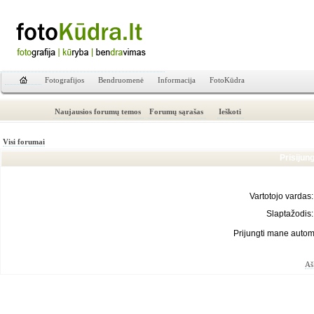
Fotografijos
Bendruomenė
Informacija
FotoKūdra
Naujausios forumų temos
Forumų sąrašas
Ieškoti
Visi forumai
Prisijun
Vartotojo vardas:
Slaptažodis:
Prijungti mane autom
Aš