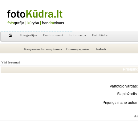
Fotografijos
Bendruomenė
Informacija
FotoKūdra
Naujausios forumų temos
Forumų sąrašas
Ieškoti
Visi forumai
Prisijun
Vartotojo vardas:
Slaptažodis:
Prijungti mane autom
Aš