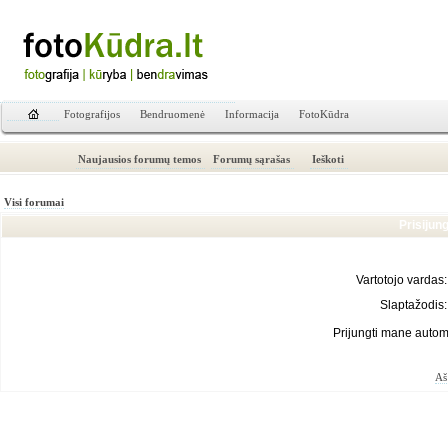
Fotografijos
Bendruomenė
Informacija
FotoKūdra
Naujausios forumų temos
Forumų sąrašas
Ieškoti
Visi forumai
Prisijun
Vartotojo vardas:
Slaptažodis:
Prijungti mane autom
Aš