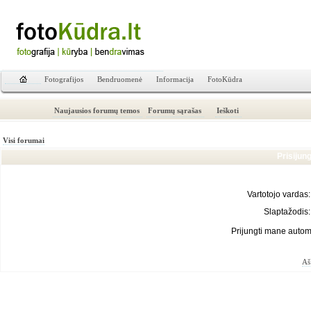
Fotografijos
Bendruomenė
Informacija
FotoKūdra
Naujausios forumų temos
Forumų sąrašas
Ieškoti
Visi forumai
Prisijun
Vartotojo vardas:
Slaptažodis:
Prijungti mane autom
Aš