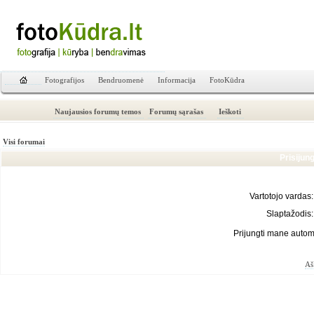
Fotografijos
Bendruomenė
Informacija
FotoKūdra
Naujausios forumų temos
Forumų sąrašas
Ieškoti
Visi forumai
Prisijun
Vartotojo vardas:
Slaptažodis:
Prijungti mane autom
Aš