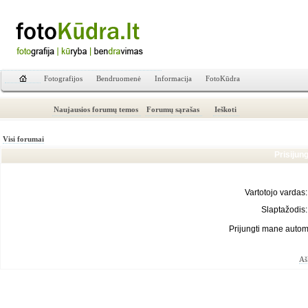
Fotografijos
Bendruomenė
Informacija
FotoKūdra
Naujausios forumų temos
Forumų sąrašas
Ieškoti
Visi forumai
Prisijun
Vartotojo vardas:
Slaptažodis:
Prijungti mane autom
Aš