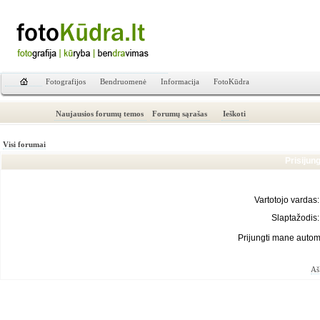
Fotografijos
Bendruomenė
Informacija
FotoKūdra
Naujausios forumų temos
Forumų sąrašas
Ieškoti
Visi forumai
Prisijun
Vartotojo vardas:
Slaptažodis:
Prijungti mane autom
Aš