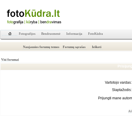
Fotografijos
Bendruomenė
Informacija
FotoKūdra
Naujausios forumų temos
Forumų sąrašas
Ieškoti
Visi forumai
Prisijun
Vartotojo vardas:
Slaptažodis:
Prijungti mane autom
Aš