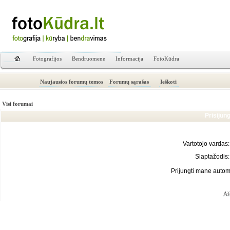
Fotografijos
Bendruomenė
Informacija
FotoKūdra
Naujausios forumų temos
Forumų sąrašas
Ieškoti
Visi forumai
Prisijun
Vartotojo vardas:
Slaptažodis:
Prijungti mane autom
Aš