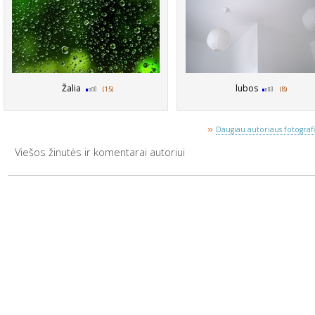
Žalia
lubos
(15)
(8)
»
Daugiau autoriaus fotografij
Viešos žinutės ir komentarai autoriui