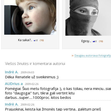
Ka sakai?..
(16)
Ilgesy...
(16)
»
Daugiau autoriaus fotografijų
Viešos žinutės ir komentarai autoriui
Indrė A.
2009-06-03
Dėkui Renatele už sveikinimus ;)
AUDrius a
2009-02-26
Pomėgiai: Šiuo metu fotografija :), o kas toliau, nera minciu...siai
foto "daugogai" turi, tikrai gali vertint kitu
darbus...super.....1000proc. kitos bedos
Indrė A.
2009-02-26
Prajuokinai, keista kai žmonės taip vertina.. galėtum prieš