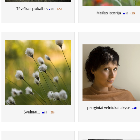
Tėviškas pokalbis
(22)
Meilės istorija
(20)
proginiai velniukai akyse
Švelniai...
(28)