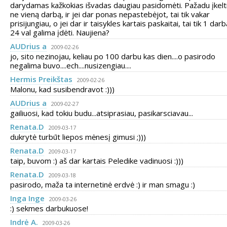
darydamas kažkokias išvadas daugiau pasidomėti. Pažadu įkelt
ne vieną darbą, ir jei dar ponas nepastebėjot, tai tik vakar
prisijungiau, o jei dar ir taisykles kartais paskaitai, tai tik 1 dar
24 val galima įdėti. Naujiena?
AUDrius a
2009-02-26
jo, sito nezinojau, keliau po 100 darbu kas dien....o pasirodo
negalima buvo....ech....nusizengiau....
Hermis Preikštas
2009-02-26
Malonu, kad susibendravot :)))
AUDrius a
2009-02-27
gailiuosi, kad tokiu budu...atsiprasiau, pasikarsciavau...
Renata.D
2009-03-17
dukrytė turbūt liepos mėnesį gimusi ;)))
Renata.D
2009-03-17
taip, buvom :) aš dar kartais Peledike vadinuosi :)))
Renata.D
2009-03-18
pasirodo, maža ta internetinė erdvė :) ir man smagu :)
Inga Inge
2009-03-26
:) sekmes darbukuose!
Indrė A.
2009-03-26