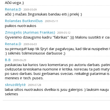
Ačiū uoga ;)
Renata.D
2009-05-09
ačiū :) mažais žingsniukais bandau eiti į priekį :)
Rolandas Butkevičius
2009-05-11
puikios nuotraukos
Zmogelis (Aurimas Frankas)
2009-05-12
Gyvenimo dziaugsmo kadru "fabrikas" :))) Malonu susitikti ir cia 
Renata.D
2009-06-03
su pirmuoju!!! kaip tik šįryt dar pagalvojau, kad tikrai nusipelnei 
:) sėkmės tolimesniuose darbuose ;)
B.B
2009-06-29
paskaiciau kai kurios tavo komentarus po autoriu darbais. pati
civilizuotai isreiskiama nuomone ir kritika. noreciau ta pati matyt
po savo darbais. busi gerbiamas svecias. reikalingi patarimai is
menines ir tech. puses.
skruzdėlytė
2009-07-28
laibai siltos nuotraukos dvelkia is jusu galerijos :) lauksim nauju 
sekmes