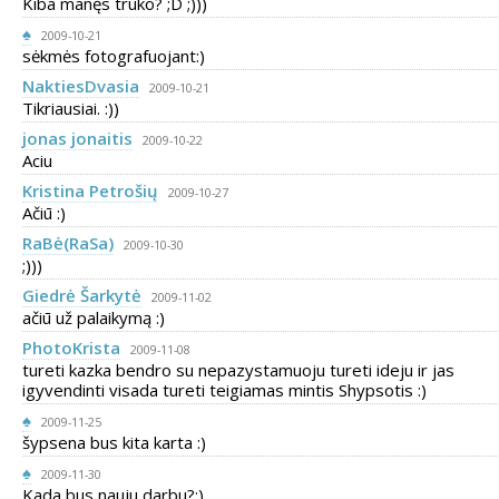
Kiba manęs trūko? ;D ;)))
♠
2009-10-21
sėkmės fotografuojant:)
NaktiesDvasia
2009-10-21
Tikriausiai. :))
jonas jonaitis
2009-10-22
Aciu
Kristina Petrošių
2009-10-27
Ačiū :)
RaBė(RaSa)
2009-10-30
;)))
Giedrė Šarkytė
2009-11-02
ačiū už palaikymą :)
PhotoKrista
2009-11-08
tureti kazka bendro su nepazystamuoju tureti ideju ir jas
igyvendinti visada tureti teigiamas mintis Shypsotis :)
♠
2009-11-25
šypsena bus kita karta :)
♠
2009-11-30
Kada bus nauju darbu?:)