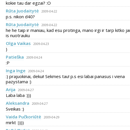
kokie tau dar egzai? :O
Rūta Juodaitytė
2009-04-22
p.s. nikon d40?
Rūta Juodaitytė
2009-04-22
he he taip ir maniau, kad esu protinga, mano irgi ir tarp kitko ja
is nuotrauku
Olga Vaikas
2009-04-23
)
Patieška
2009-04-24
:P
Inga Inge
2009-04-24
:) prajuokinai, dekui! Sekmes tau! p.s esi labai panasus i viena
pazystama :)
Arija
2009-04-27
Laba laba :)))
Aleksandra
2009-04-27
Sveikas :)
Vaida Pučkoriūtė
2009-04-29
mirkt :))))