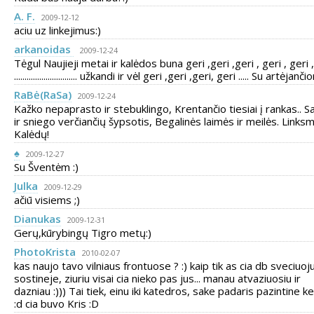
A. F.
2009-12-12
aciu uz linkejimus:)
arkanoidas
2009-12-24
Tėgul Naujieji metai ir kalėdos buna geri ,geri ,geri , geri , geri 
.............................. užkandi ir vėl geri ,geri ,geri, geri ..... Su artėjanči
RaBė(RaSa)
2009-12-24
Kažko nepaprasto ir stebuklingo, Krentančio tiesiai į rankas.. S
ir sniego verčiančių šypsotis, Begalinės laimės ir meilės. Links
Kalėdų!
♠
2009-12-27
Su Šventėm :)
Julka
2009-12-29
ačiū visiems ;)
Dianukas
2009-12-31
Gerų,kūrybingų Tigro metų:)
PhotoKrista
2010-02-07
kas naujo tavo vilniaus frontuose ? :) kaip tik as cia db sveciuoj
sostineje, ziuriu visai cia nieko pas jus... manau atvaziuosiu ir
dazniau :))) Tai tiek, einu iki katedros, sake padaris pazintine k
:d cia buvo Kris :D