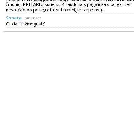
žmonių. PRITARIU kurie su 4 raudonais pagaliukais tai gal net
nevaikšto po pelkę,retai sutinkami,jie tarp savų...
Sonata
2013-07-01
O, čia tai žmogus! ;]