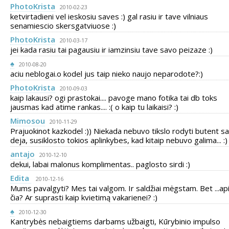
PhotoKrista
2010-02-23
ketvirtadieni vel ieskosiu saves :) gal rasiu ir tave vilniaus
senamiescio skersgatviuose :)
PhotoKrista
2010-03-17
jei kada rasiu tai pagausiu ir iamzinsiu tave savo peizaze :)
♠
2010-08-20
aciu neblogai.o kodel jus taip nieko naujo neparodote?:)
PhotoKrista
2010-09-03
kaip lakausi? ogi prastokai.... pavoge mano fotika tai db toks
jausmas kad atime rankas.... :( o kaip tu laikaisi? :)
Mimosou
2010-11-29
Prajuokinot kazkodel :)) Niekada nebuvo tikslo rodyti butent s
deja, susiklosto tokios aplinkybes, kad kitaip nebuvo galima... :)
antajo
2010-12-10
dekui, labai malonus komplimentas.. paglosto sirdi :)
Edita
2010-12-16
Mums pavalgyti? Mes tai valgom. Ir saldžiai mėgstam. Bet ...ap
čia? Ar suprasti kaip kvietimą vakarienei? :)
♠
2010-12-30
Kantrybės nebaigtiems darbams užbaigti, Kūrybinio impulso