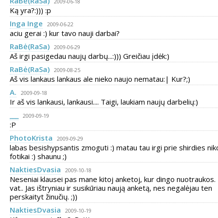
RaBė(RaSa)
2009-06-18
Ką yra?:))) :p
Inga Inge
2009-06-22
aciu gerai :) kur tavo nauji darbai?
RaBė(RaSa)
2009-06-29
Aš irgi pasigedau naujų darbų...:))) Greičiau įdėk:)
RaBė(RaSa)
2009-08-25
Aš vis lankaus lankaus ale nieko naujo nematau:| Kur?;)
A.
2009-09-18
Ir aš vis lankausi, lankausi.... Taigi, laukiam naujų darbelių:)
___
2009-09-19
:P
PhotoKrista
2009-09-29
labas besishypsantis zmoguti :) matau tau irgi prie shirdies nik
fotikai :) shaunu ;)
NaktiesDvasia
2009-10-18
Neseniai klausei pas mane kitoj anketoj, kur dingo nuotraukos. 
vat.. Jas ištryniau ir susikūriau naują anketą, nes negalėjau ten
perskaityt žinučių. ;))
NaktiesDvasia
2009-10-19