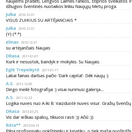
naujiems pradėti, Lengvos Laimės rankos, stiprios sveikatos Ir
džiugios šventinės nuotaikos linkiu Naujųjų Metų proga.
Julka
2010-12-31
VISUS ZUIKIUS SU ARTĖJANCIAIS *
Julka
2010-12-31
(Y) (*.*)
elinax
2010-12-31
su artėjančiais Naujais
DRasa
2011-01-01
Kurk ir nesustok, bandyk ir mokykis. Su Naujais.
Eglė Trepeikytė
2011-01-17
Labai fainas darbas pačio 'Dark capital'. Dėk naujų :)
A.S.
2011-12-09
Dingo meilė fotografijai :) visai nurimusi galerija....
A.S.
2011-12-23
Logika nuves nuo A iki B. Vaizduotė nuves visur. Gražių švenčių !
DRasa
2013-03-25
Vis dar ieškau spalvų, tikiuosi rasti :)) Ačiū :))
Rūta**
2013-06-13
Pilna profisionalių pokštininkų ir lunatikų, o tiek mažai nuoširdži