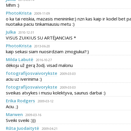
Mhm :)
PhotoKrista
2009-11-09
o ka tai reiskia, mazasis menininke:) nzn kas kaip ir kodel bet p
nuotaika paciu tinkamiausiu metu :)
Julka
2010-12-31
VISUS ZUIKIUS SU ARTĖJANCIAIS *
PhotoKrista
2013-06-20
kaip sekasi siam nuosirdziam zmogiukui?:)
Milda Labutė
2016-10-27
dėkoju už gerą žodį. visad malonu
fotografijosvaivorykste
2009-03-03
aciu uz iverinima :)
fotografijosvaivorykste
2009-03-03
sveikas atvykes i musu kolektyva, saunus darbai :)
Erika Rodgers
2009-03-12
Aciu. ;)
Marwen
2009-03-16
Sveiki sveiki :)))
Rūta Juodaitytė
2009-04-21