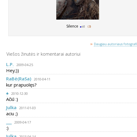
Silence
(3)
»
Daugiau autoriaus fotografij
Viešos žinutės ir komentarai autoriui
L.P.
2009-04-25
Hey;))
RaBė(RaSa)
2010-04-11
kur prapuolęs?
♠
2010-12-30
Ačiū :)
Julka
2011-01-03
aciu ;)
___
2009-04-17
:)
Julka
2013-06-14