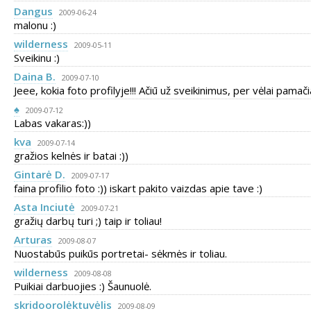
Dangus
2009-06-24
malonu :)
wilderness
2009-05-11
Sveikinu :)
Daina B.
2009-07-10
Jeee, kokia foto profilyje!!! Ačiū už sveikinimus, per vėlai pamači
♠
2009-07-12
Labas vakaras:))
kva
2009-07-14
gražios kelnės ir batai :))
Gintarė D.
2009-07-17
faina profilio foto :)) iskart pakito vaizdas apie tave :)
Asta Inciutė
2009-07-21
gražių darbų turi ;) taip ir toliau!
Arturas
2009-08-07
Nuostabūs puikūs portretai- sėkmės ir toliau.
wilderness
2009-08-08
Puikiai darbuojies :) Šaunuolė.
skridoorolėktuvėlis
2009-08-09