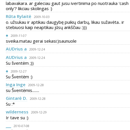
labavakara. ar galeciau gaut jusu ivertinima po nuotrauka 'cash
only'? likciau skolingas :)
Rūta Rylaitė
2009-10-03
o. užsukau ir aptikau daugybę puikių darbų, likau sužavėta.. ir
stebiuosi kaip neaptikau jūsų ankščiau :)))
♠
2009-11-07
sveika.matau gerai sekasi:)saunuole
AUDrius a
2009-12-24
AUDrius a
2009-12-24
Su šventėm ;))
♠
2009-12-27
Su Šventėm :)
Inga Inge
2009-12-28
su Šventėmis........
Gintarė D.
2009-12-28
Su :*
wilderness
2009-12-29
Ir tave su :)
___
2010-07-08