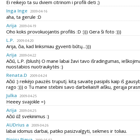
Ei reikejo ta su dviem citrinom i profili deti ;)
Inga Inge
2009-04-16
aha, ta gerule :D
Arija
2009-04-19
Oho koks provokuojantis profilis :D :))) Gera ši foto :)))
L.P.
2009-04-20
Arija, čia, kad linksmiau gyventi būtų...:)))
Arija
2009-04-22
Ačiū, L.P. (blush) O mane labai žavi tavo išradingumas, ieškojima
nuostabios nuotraukytės :)
Renata.D
2009-04-24
Ačiū :) reikėjo pauzės truputį. kitą savaitę pasipils kaip iš gausy
rago :))) o Tu mane stebini savo darbeliais!!! aišku, gerąja pras
Julka
2009-04-25
Heeey svajokle =)
Arija
2009-04-25
Ačiū ūž svekinimus :)
AUDrius a
2009-04-26
labai idomus darbai, patiko pasizvalgyti, sekmes ir toliau.
Pipiru Pieva
2009-05-02