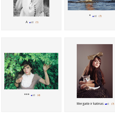
*
(7)
A
(1)
***
(4)
Mergaitė ir katinas
(7)