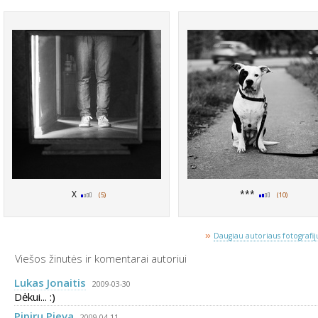
X
***
(5)
(10)
»
Daugiau autoriaus fotografijų
Viešos žinutės ir komentarai autoriui
Lukas Jonaitis
2009-03-30
Dėkui... :)
Pipiru Pieva
2009-04-11