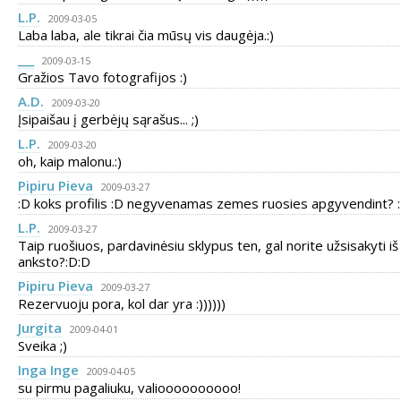
L.P.
2009-03-05
Laba laba, ale tikrai čia mūsų vis daugėja.:)
___
2009-03-15
Gražios Tavo fotografijos :)
A.D.
2009-03-20
Įsipaišau į gerbėjų sąrašus... ;)
L.P.
2009-03-20
oh, kaip malonu.:)
Pipiru Pieva
2009-03-27
:D koks profilis :D negyvenamas zemes ruosies apgyvendint? 
L.P.
2009-03-27
Taip ruošiuos, pardavinėsiu sklypus ten, gal norite užsisakyti iš
anksto?:D:D
Pipiru Pieva
2009-03-27
Rezervuoju pora, kol dar yra :))))))
Jurgita
2009-04-01
Sveika ;)
Inga Inge
2009-04-05
su pirmu pagaliuku, valioooooooooo!