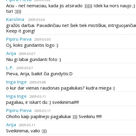
Aciu - net nemaciau, kada jis atsirado :))))) Idek ka nors naujo ;)
turi :))))
Karolina
2009-05-04
gražūs darbai. Pavadinčiau net šiek tiek mistiškai, intriguojančiai
Keep it going!
Pipiru Pieva
2009-05-05
Oj, koks gundantis logo :)
Arija
2009-05-07
Niu gi labai gundanti foto :)
L.P.
2009-05-07
Pieva, Arija, baikit čia gundytis:D
Inga Inge
2009-05-08
o kur dar vienas raudonas pagaliukas? kudra miega :(
Inga Inge
2009-05-11
pagaliau, ir iskart du :) sveikinimai!!!!!
Pipiru Pieva
2009-05-11
Ohoho kaip papilnejo pagaliukai :))) Sveikinu !!!!!!
Arija
2009-05-11
Sveikinimai, valio :)))