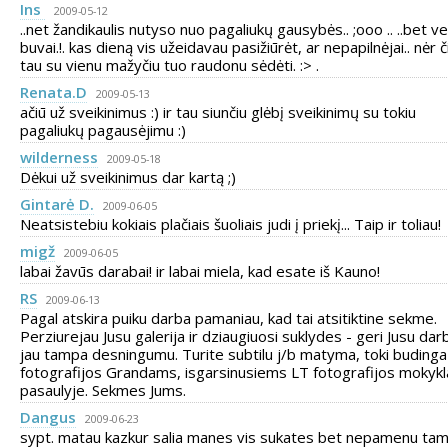
Ins
2009-05-12
..net žandikaulis nutyso nuo pagaliukų gausybės.. ;ooo .. ..bet v
buvai.!. kas dieną vis užeidavau pasižiūrėt, ar nepapilnėjai.. nėr č
tau su vienu mažyčiu tuo raudonu sėdėti. :> .
Renata.D
2009-05-13
ačiū už sveikinimus :) ir tau siunčiu glėbį sveikinimų su tokiu
pagaliukų pagausėjimu :)
wilderness
2009-05-18
Dėkui už sveikinimus dar kartą ;)
Gintarė D.
2009-06-05
Neatsistebiu kokiais plačiais šuoliais judi į priekį... Taip ir toliau!
migž
2009-06-05
labai žavūs darabai! ir labai miela, kad esate iš Kauno!
RS
2009-06-13
Pagal atskira puiku darba pamaniau, kad tai atsitiktine sekme.
Perziurejau Jusu galerija ir dziaugiuosi suklydes - geri Jusu dar
jau tampa desningumu. Turite subtilu j/b matyma, toki budinga
fotografijos Grandams, isgarsinusiems LT fotografijos mokykl
pasaulyje. Sekmes Jums.
Dangus
2009-06-23
sypt. matau kazkur salia manes vis sukates bet nepamenu tam