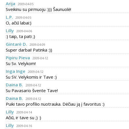
Arija
2009-04-05
Sveikinu su pirmuoju :))) Šaunuolė!
L.P.
2009-04-05
O, ačiū labai:)
Lilly
2009-04-06
:) taip, ta pati ;)
Gintarė D.
2009-04-09
Super darbai! Patinka :))
Pipiru Pieva
2009-04-12
Su Sv. Velykom!
Inga Inge
2009-04-12
Su SV. Velykomis ir Tave :)
Daina B.
2009-04-12
Su Pavasario švente Tave!
Daina B.
2009-04-12
Puiki tavo profilio nuotrauka. Dėčiau ją į favoritus :)
Lilly
2009-04-14
Ačiū, ir tave su ;) :)
Lilly
2009-04-16