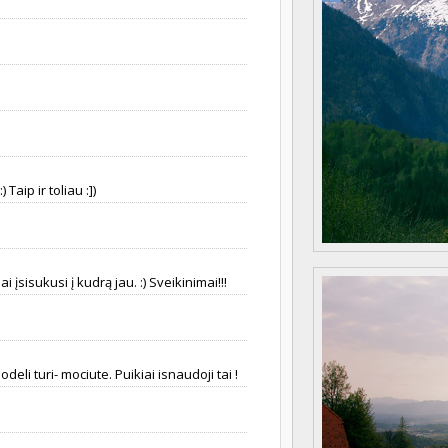
Taip ir toliau :])
i įsisukusi į kudrą jau. :) Sveikinimai!!!
li turi- mociute. Puikiai isnaudoji tai !