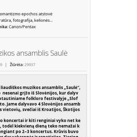
omantizmo epochos atstovė
ratūra, fotografija, kelionės...
nika:
Canon/Pentax
ikos ansamblis Saulė
39
|
Žiūrėta:
29937
o liaudiškos muzikos ansamblis „Saulė“,
) nesenai grįžo iš Slovėnijos, kur dalyv
autiniame folkloro festivalyje „Slof
to. Jame dalyvavo 4 Slovėnijos ansamb
es vietovių, svečiai iš Kroatijos, Škotijos
o koncertai ir kiti renginiai vyko net ke
 todėl kiekvieną dieną teko nemažai k
rengiant po 2–3 koncertus. Krūvis buvo