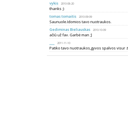
vykis
2010-08-20
thanks ;)
tomas tomaitis
2010-09-09
Saunuole.Idomios tavo nuotraukos.
Gediminas Bieliauskas
2010-10-09
ačiū už fav. Garbė man ;]
___
2011-11-10
Patiko tavo nuotraukos,gyvos spalvos visur .tai