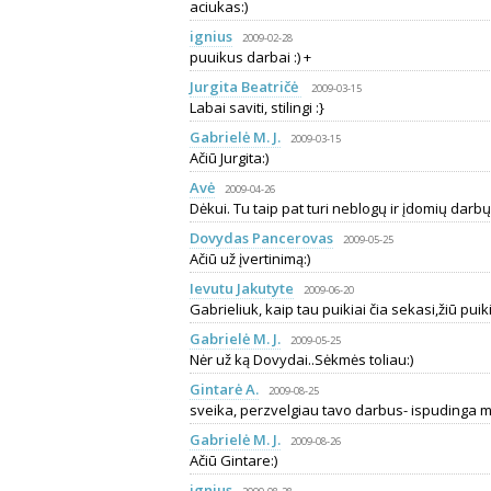
aciukas:)
ignius
2009-02-28
puuikus darbai :) +
Jurgita Beatričė
2009-03-15
Labai saviti, stilingi :}
Gabrielė M. J.
2009-03-15
Ačiū Jurgita:)
Avė
2009-04-26
Dėkui. Tu taip pat turi neblogų ir įdomių darbų:) 
Dovydas Pancerovas
2009-05-25
Ačiū už įvertinimą:)
Ievutu Jakutyte
2009-06-20
Gabrieliuk, kaip tau puikiai čia sekasi,žiū puikia
Gabrielė M. J.
2009-05-25
Nėr už ką Dovydai..Sėkmės toliau:)
Gintarė A.
2009-08-25
sveika, perzvelgiau tavo darbus- ispudinga mode
Gabrielė M. J.
2009-08-26
Ačiū Gintare:)
ignius