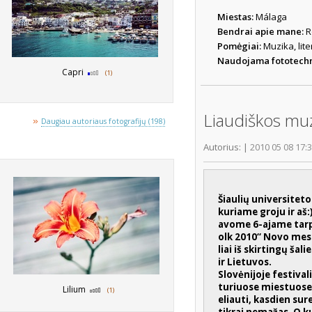
Miestas:
Málaga
Bendrai apie mane:
R
Pomėgiai:
Muzika, lite
Naudojama fototech
Capri
(1)
Liaudiškos muz
»
Daugiau autoriaus fotografijų (198)
Autorius:
|
2010 05 08 17:
Šiaulių universitet
kuriame groju ir aš:
avome 6-ajame tarpt
olk 2010“ Novo mes
liai iš skirtingų šali
ir Lietuvos.
Slovėnijoje festivali
turiuose miestuose,
Lilium
(1)
eliauti, kasdien su