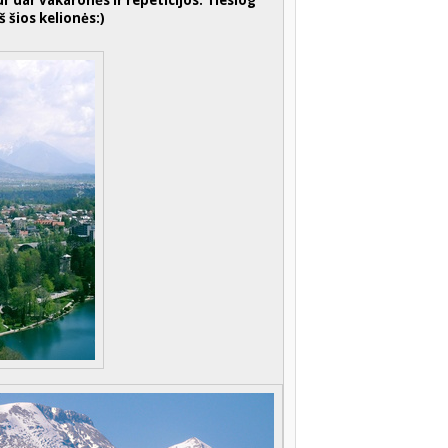
r dar vakaronės ir repeticijos. Tiesiog
 šios kelionės:)