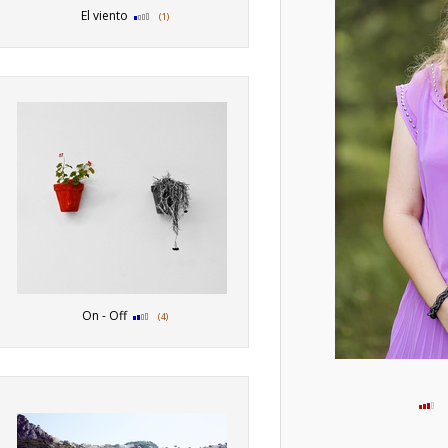
El viento
(1)
On - Off
(4)