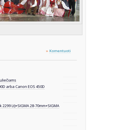
Komentuoti
»
uliečiams
00D arba Canon EOS 450D
tik 2299 Lt)+SIGMA 28-70mm+SIGMA