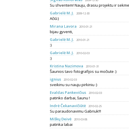
2009-12-30
Su shventem! Nauju, drasiu projektu ir sekmes
Gabrielė M. J.
2009-12-30
Ačiū:)
Mirana Lavora
2010-01-21
bijau gyventi,
Gabrielė M. J.
2010-01-21
:)
Gabrielė M. J.
2010-02-03
:)
Kristina Nazimova
2010-01-31
Šaunios tavo fotografijos su močiute :)
ignius
2010-02-03
sveikinu su nauju pirkiniu :)
Evaldas Pankevičius
2010-02-03
patinko darbai, šaunu !
Indrė Čekanavičiūtė
2010-02-25
Su paraudonavimu Gabriuk!!!
Miškų Deivė
2010-03-08
patinka labai