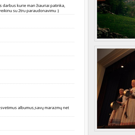
us darbus kurie man žiauriai patinka,
 sveikinu su 2tru paraudonavimu :)
au svetimus albumus,savų marazmų net