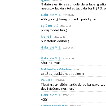
2009-08-28
Gabriele esi tikra šaunuolė, darai labai graži
nesustok laukiu ir toliau tavo darbų !!! :) P.S.
Gabrielė M. J.
2009-08-28
Ačiū Igniau;) Smagu sulaukti palaikymo..
Eglė Jociūtė
2009-09-01
puikų modelį turi ;)
Ugnė S.
2009-09-16
nuostabūs darbai :)
Gabrielė M. J.
2009-06-08
:)
Gabrielė M. J.
2009-06-20
Ačiukas Ievut:)
NaktiesFėjaMiholina
2009-11-11
Gražios jūsiškės nuotraukos.;)
Valkata
2009-11-14
Tikrai yra akį džūginančių darbų,kai pavart
deti į viešuma nesinori.:)
Gabrielė M. J.
2009-11-12
Ačiū:)
Sigitas Kondratas