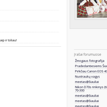
p ir toliau!
Įrašai forumuose
Žmogaus fotografija
Pradedantiesiems Šia
Pirkčiau Canon EOS 4
Nuotraukų vagys
meetas@šiauliai
Nikon D70s rinkinys (
70-300
meetas@šiauliai
meetas@šiauliai
meetas@šiauliai