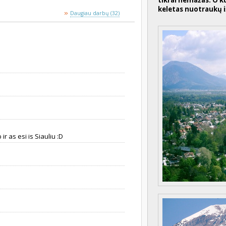
tikrai nemažas. O ku
keletas nuotraukų iš
»
Daugiau darbų (32)
r as esi is Siauliu :D