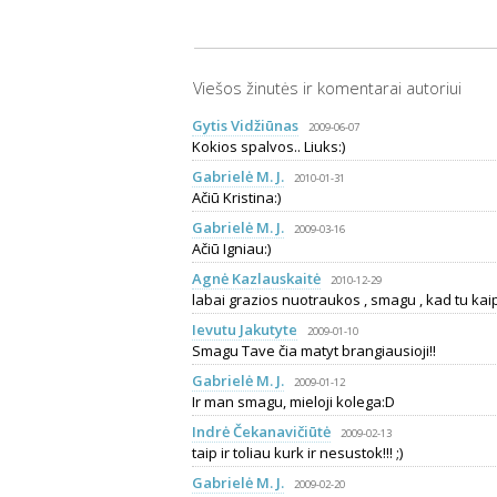
Viešos žinutės ir komentarai autoriui
Gytis Vidžiūnas
2009-06-07
Kokios spalvos.. Liuks:)
Gabrielė M. J.
2010-01-31
Ačiū Kristina:)
Gabrielė M. J.
2009-03-16
Ačiū Igniau:)
Agnė Kazlauskaitė
2010-12-29
labai grazios nuotraukos , smagu , kad tu kaip i
Ievutu Jakutyte
2009-01-10
Smagu Tave čia matyt brangiausioji!!
Gabrielė M. J.
2009-01-12
Ir man smagu, mieloji kolega:D
Indrė Čekanavičiūtė
2009-02-13
taip ir toliau kurk ir nesustok!!! ;)
Gabrielė M. J.
2009-02-20