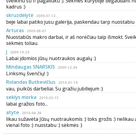
sveikinu su II pagaliuku :). Sekmes kuryboje begaudant 
kadrus :)
skruzdėlytė
2009-07-12
beje labai patiko jusu galerija, paskendau tarp nuostabiu 
Arturas
2009-08-07
Nuostabūs makro darbai, ir aš norėčiau taip išmokt. Sveik
sėkmės toliau.
j
2009-10-23
Labai įdomios jūsų nuotraukos augalų :)
Mindaugas SNARSKIS
2009-12-24
Linksmų švenčių! :)
Rolandas Butkevičius
2010-01-19
vau, puikūs darbeliai. Su gražiu jubiliejum :)
seklys morka
2010-02-15
labai gražios foto...
atyte
2010-04-28
likau sužavėta Jūsų nuotraukomis :) toks grožis :) nelikau 
vienai foto :) nuostabu :) sėkmės :)