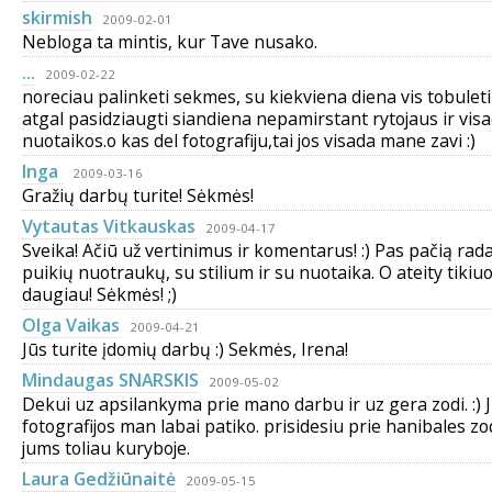
skirmish
2009-02-01
Nebloga ta mintis, kur Tave nusako.
...
2009-02-22
noreciau palinketi sekmes, su kiekviena diena vis tobuleti
atgal pasidziaugti siandiena nepamirstant rytojaus ir vis
nuotaikos.o kas del fotografiju,tai jos visada mane zavi :)
Inga
2009-03-16
Gražių darbų turite! Sėkmės!
Vytautas Vitkauskas
2009-04-17
Sveika! Ačiū už vertinimus ir komentarus! :) Pas pačią ra
puikių nuotraukų, su stilium ir su nuotaika. O ateity tikiuo
daugiau! Sėkmės! ;)
Olga Vaikas
2009-04-21
Jūs turite įdomių darbų :) Sekmės, Irena!
Mindaugas SNARSKIS
2009-05-02
Dekui uz apsilankyma prie mano darbu ir uz gera zodi. :) 
fotografijos man labai patiko. prisidesiu prie hanibales 
jums toliau kuryboje.
Laura Gedžiūnaitė
2009-05-15