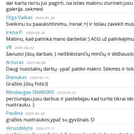
dar karta noriu jus pagirti...na isties malonu ziurineti jusu
galerija...sekmes!
Olga Vaikas
2009-05-28
Sveikinu su paaukshtinimu, Irena! ;+) ir toliau zavekit mus
Irena P.
2009-05-30
Malonu, kad patinka mano darbeliai :) Ačiū už palinkėjimus
VR
2009-06-02
žaviuosi Jūsų darbais :) neišblėstančių minčių ir didžiausi
Arturas
2009-06-08
Daug nuostabių darbų- ypač patiko makro .Sėkmės ir tolia
Dianukas
2009-06-15
Gražios Jūsų Foto:))
Mindaugas SNARSKIS
2009-06-16
perziurejau jusu darbus ir pastebejau kad turite tikrai ido
nuotrauku. :)
Paulina
2009-06-28
gražios nuotraukos,ypač su gyvūnais :D
skruzdėlytė
2009-07-11