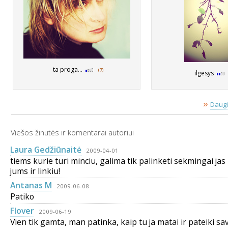
ta proga...
(7)
ilgesys
»
Daugi
Viešos žinutės ir komentarai autoriui
Laura Gedžiūnaitė
2009-04-01
tiems kurie turi minciu, galima tik palinketi sekmingai jas is
jums ir linkiu!
Antanas M
2009-06-08
Patiko
Flover
2009-06-19
Vien tik gamta, man patinka, kaip tu ja matai ir pateiki sav