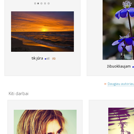
tik jūra
(6)
žibuokliaujam
»
Daugiau autoriaus
Kiti darbai