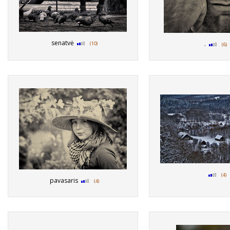
senatvė
.
(10)
(6)
(4)
pavasaris
(4)