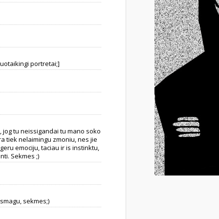
otaikingi portretai;]
, jog tu neissigandai tu mano soko
ra tiek nelaimingu zmoniu, nes jie
geru emociju, taciau ir is instinktu,
ti. Sekmes ;)
, smagu, sekmes;)