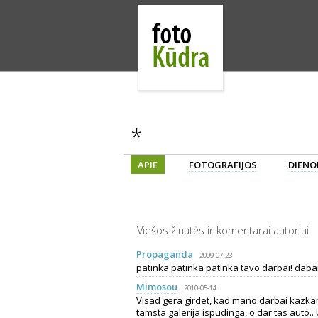
*
APIE
FOTOGRAFIJOS
DIENO
Viešos žinutės ir komentarai autoriui
Propaganda
2009-07-23
patinka patinka patinka tavo darbai! dabar
Mimosou
2010-05-14
Visad gera girdet, kad mano darbai kazkam 
tamsta galerija ispudinga, o dar tas auto..