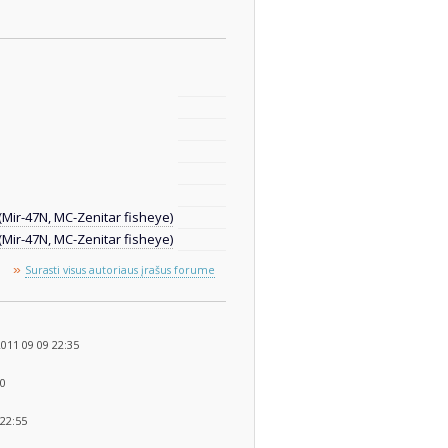
(Mir-47N, MC-Zenitar fisheye)
(Mir-47N, MC-Zenitar fisheye)
»
Surasti visus autoriaus įrašus forume
011 09 09 22:35
20
22:55