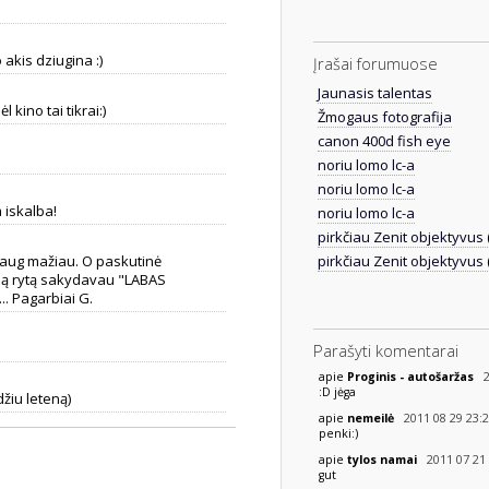
 akis dziugina :)
Įrašai forumuose
Jaunasis talentas
kino tai tikrai:)
Žmogaus fotografija
canon 400d fish eye
noriu lomo lc-a
noriu lomo lc-a
 iskalba!
noriu lomo lc-a
pirkčiau Zenit objektyvus 
 daug mažiau. O paskutinė
pirkčiau Zenit objektyvus 
eną rytą sakydavau "LABAS
.. Pagarbiai G.
Parašyti komentarai
2
apie
Proginis - autošaržas
:D jėga
džiu leteną)
2011 08 29 23:
apie
nemeilė
penki:)
2011 07 21 
apie
tylos namai
gut