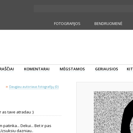
FOTOGRAFIJOS
BENDRUOMENĖ
RAŠČIAI
KOMENTARAI
MĖGSTAMOS
GERIAUSIOS
KIT
»
Daugiau autoriaus fotografijų (0)
 as tave atradau :)
patinka... Dekui... Bet ir pas
 Uzsuksiu dazniau..