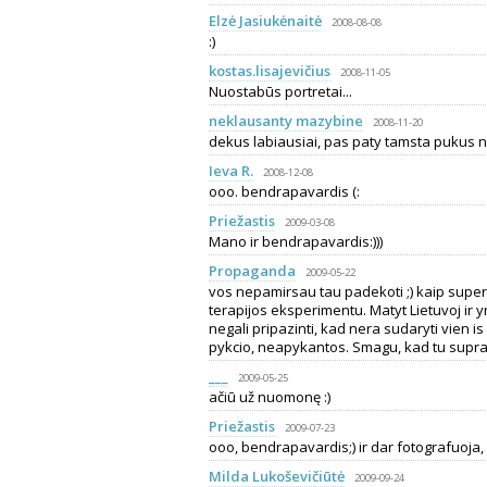
Elzė Jasiukėnaitė
2008-08-08
:)
kostas.lisajevičius
2008-11-05
Nuostabūs portretai...
neklausanty mazybine
2008-11-20
dekus labiausiai, pas paty tamsta pukus nu
Ieva R.
2008-12-08
ooo. bendrapavardis (:
Priežastis
2009-03-08
Mano ir bendrapavardis:)))
Propaganda
2009-05-22
vos nepamirsau tau padekoti ;) kaip super
terapijos eksperimentu. Matyt Lietuvoj ir y
negali pripazinti, kad nera sudaryti vien is 
pykcio, neapykantos. Smagu, kad tu supran
___
2009-05-25
ačiū už nuomonę :)
Priežastis
2009-07-23
ooo, bendrapavardis;) ir dar fotografuoja
Milda Lukoševičiūtė
2009-09-24