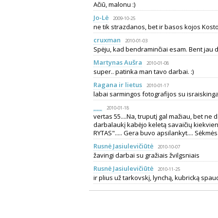
Ačiū, malonu :)
Jo-Lė
2009-10-25
ne tik strazdanos, bet ir basos kojos Kosto
cruxman
2010-01-03
Spėju, kad bendraminčiai esam. Bent jau dėl 
Martynas Aušra
2010-01-08
super.. patinka man tavo darbai. :)
Ragana ir lietus
2010-01-17
labai sarmingos fotografijos su israiskinga
___
2010-01-18
vertas 55....Na, truputį gal mažiau, bet ne
darbalaukį kabėjo keletą savaičių kiekvi
RYTAS"..... Gera buvo apsilankyt.... Sėkmės.
Rusnė Jasiulevičiūtė
2010-10-07
žavingi darbai su gražiais žvilgsniais
Rusnė Jasiulevičiūtė
2010-11-25
ir plius už tarkovskį, lynchą, kubricką spau