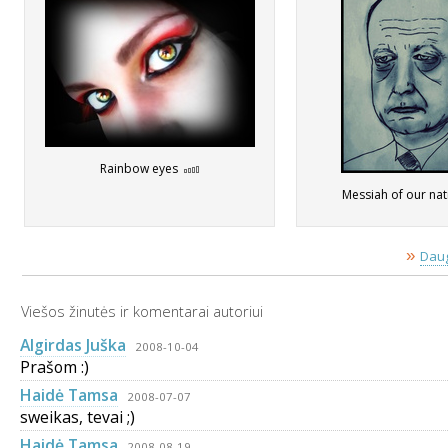
Rainbow eyes
Messiah of our na
»
Daug
Viešos žinutės ir komentarai autoriui
Algirdas Juška
2008-10-04
Prašom :)
Haidė Tamsa
2008-07-07
sweikas, tevai ;)
Haidė Tamsa
2008-08-19