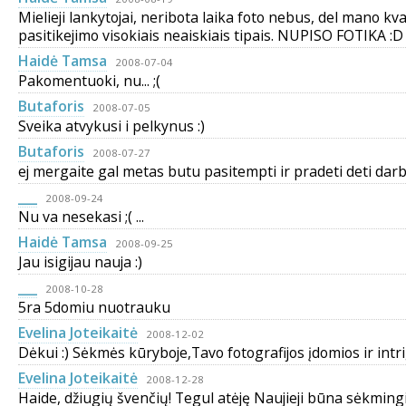
Mielieji lankytojai, neribota laika foto nebus, del mano kva
pasitikejimo visokiais neaiskiais tipais. NUPISO FOTIKA :D
Haidė Tamsa
2008-07-04
Pakomentuoki, nu... ;(
Butaforis
2008-07-05
Sveika atvykusi i pelkynus :)
Butaforis
2008-07-27
ej mergaite gal metas butu pasitempti ir pradeti deti dar
___
2008-09-24
Nu va nesekasi ;( ...
Haidė Tamsa
2008-09-25
Jau isigijau nauja :)
___
2008-10-28
5ra 5domiu nuotrauku
Evelina Joteikaitė
2008-12-02
Dėkui :) Sėkmės kūryboje,Tavo fotografijos įdomios ir intri
Evelina Joteikaitė
2008-12-28
Haide, džiugių švenčių! Tegul atėję Naujieji būna sėkmingi 