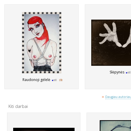
Slėpynės
Raudonoji gėlelė
(9)
»
Daugiau autoriaus
Kiti darbai