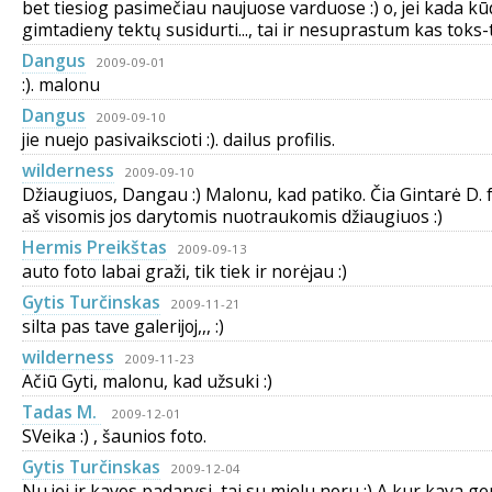
bet tiesiog pasimečiau naujuose varduose :) o, jei kada k
gimtadieny tektų susidurti..., tai ir nesuprastum kas toks-t
Dangus
2009-09-01
:). malonu
Dangus
2009-09-10
jie nuejo pasivaikscioti :). dailus profilis.
wilderness
2009-09-10
Džiaugiuos, Dangau :) Malonu, kad patiko. Čia Gintarė D. 
aš visomis jos darytomis nuotraukomis džiaugiuos :)
Hermis Preikštas
2009-09-13
auto foto labai graži, tik tiek ir norėjau :)
Gytis Turčinskas
2009-11-21
silta pas tave galerijoj,,, :)
wilderness
2009-11-23
Ačiū Gyti, malonu, kad užsuki :)
Tadas M.
2009-12-01
SVeika :) , šaunios foto.
Gytis Turčinskas
2009-12-04
Nu jei ir kavos padarysi, tai su mielu noru :) A kur kava g