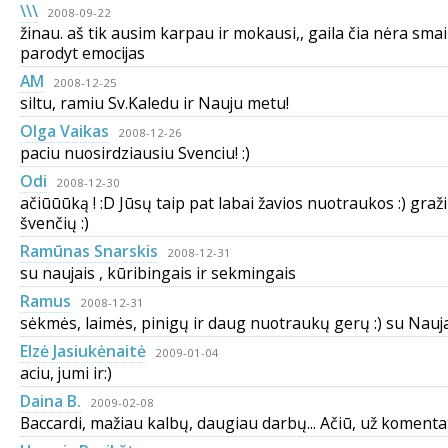
\\\
2008-09-22
žinau. aš tik ausim karpau ir mokausi,, gaila čia nėra sma
parodyt emocijas
AM
2008-12-25
siltu, ramiu Sv.Kaledu ir Nauju metu!
Olga Vaikas
2008-12-26
paciu nuosirdziausiu Svenciu! :)
Odi
2008-12-30
ačiūūūką ! :D Jūsų taip pat labai žavios nuotraukos :) graž
švenčių :)
Ramūnas Snarskis
2008-12-31
su naujais , kūribingais ir sekmingais
Ramus
2008-12-31
sėkmės, laimės, pinigų ir daug nuotraukų gerų :) su Naujai
Elzė Jasiukėnaitė
2009-01-04
aciu, jumi ir:)
Daina B.
2009-02-08
Baccardi, mažiau kalbų, daugiau darbų... Ačiū, už komentar