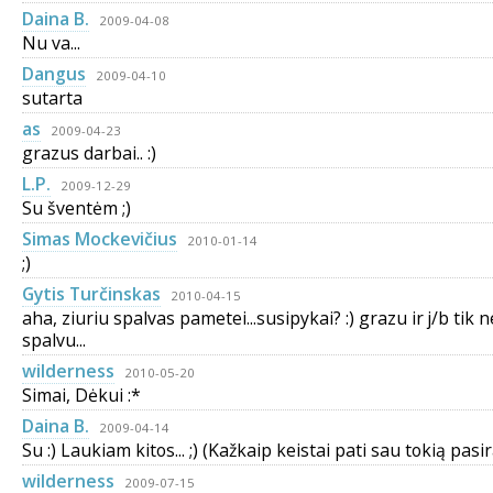
Daina B.
2009-04-08
Nu va...
Dangus
2009-04-10
sutarta
as
2009-04-23
grazus darbai.. :)
L.P.
2009-12-29
Su šventėm ;)
Simas Mockevičius
2010-01-14
;)
Gytis Turčinskas
2010-04-15
aha, ziuriu spalvas pametei...susipykai? :) grazu ir j/b tik 
spalvu...
wilderness
2010-05-20
Simai, Dėkui :*
Daina B.
2009-04-14
Su :) Laukiam kitos... ;) (Kažkaip keistai pati sau tokią pasi
wilderness
2009-07-15