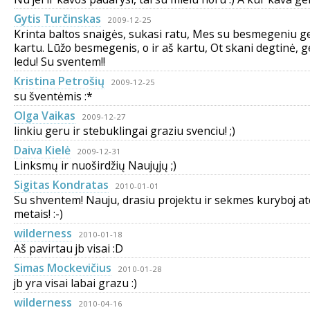
Gytis Turčinskas
2009-12-25
Krinta baltos snaigės, sukasi ratu, Mes su besmegeniu 
kartu. Lūžo besmegenis, o ir aš kartu, Ot skani degtinė, g
ledu! Su sventem!!
Kristina Petrošių
2009-12-25
su šventėmis :*
Olga Vaikas
2009-12-27
linkiu geru ir stebuklingai graziu svenciu! ;)
Daiva Kielė
2009-12-31
Linksmų ir nuoširdžių Naujųjų ;)
Sigitas Kondratas
2010-01-01
Su shventem! Nauju, drasiu projektu ir sekmes kuryboj at
metais! :-)
wilderness
2010-01-18
Aš pavirtau jb visai :D
Simas Mockevičius
2010-01-28
jb yra visai labai grazu :)
wilderness
2010-04-16