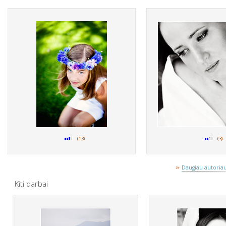
(13)
(3)
»
Daugiau autoriaus
Kiti darbai