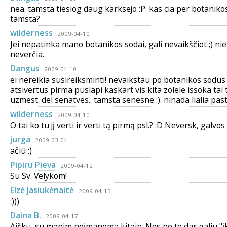
nea. tamsta tiesiog daug karksejo :P. kas cia per botanik
tamsta?
wilderness
2009-04-10
Jei nepatinka mano botanikos sodai, gali nevaikščiot ;) ni
neverčia.
Dangus
2009-04-10
ei nereikia susireiksminti! nevaikstau po botanikos sodus 
atsivertus pirma puslapi kaskart vis kita zolele issoka tai
uzmest. del senatves.. tamsta senesne :). ninada lialia past
wilderness
2009-04-10
O tai ko tu jį verti ir verti tą pirmą psl.? :D Neversk, galvo
jurga
2009-03-04
ačiū :)
Pipiru Pieva
2009-04-12
Su Sv. Velykom!
Elzė Jasiukėnaitė
2009-04-15
:)))
Daina B.
2009-04-17
Aišku, su manim neįmanoma kitaip. Nes po to dar galiu "įk