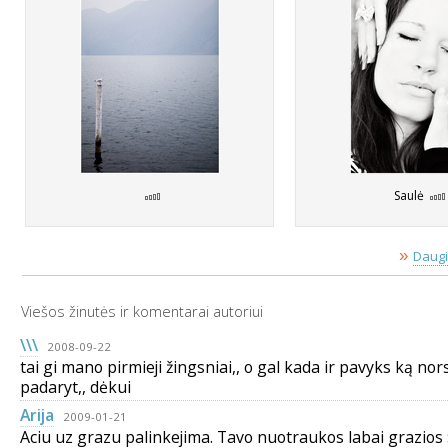
Saulė
»
Daugi
Viešos žinutės ir komentarai autoriui
\\\
2008-09-22
tai gi mano pirmieji žingsniai,, o gal kada ir pavyks ką no
padaryt,, dėkui
Arija
2009-01-21
Aciu uz grazu palinkejima. Tavo nuotraukos labai grazios :