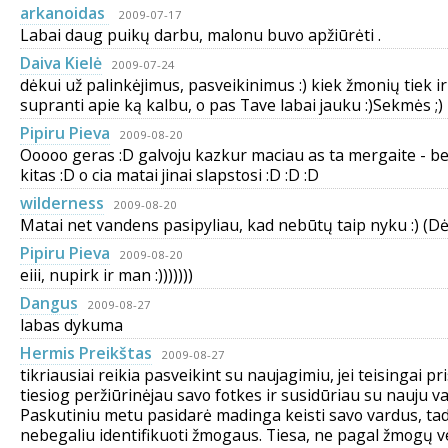
arkanoidas
2009-07-17
Labai daug puikų darbu, malonu buvo apžiūrėti .
Daiva Kielė
2009-07-24
dėkui už palinkėjimus, pasveikinimus :) kiek žmonių tiek ir 
supranti apie ką kalbu, o pas Tave labai jauku :)Sekmės ;)
Pipiru Pieva
2009-08-20
Ooooo geras :D galvoju kazkur maciau as ta mergaite - be
kitas :D o cia matai jinai slapstosi :D :D :D
wilderness
2009-08-20
Matai net vandens pasipyliau, kad nebūtų taip nyku :) (Dė
Pipiru Pieva
2009-08-20
eiii, nupirk ir man :)))))))
Dangus
2009-08-27
labas dykuma
Hermis Preikštas
2009-08-27
tikriausiai reikia pasveikint su naujagimiu, jei teisingai pr
tiesiog peržiūrinėjau savo fotkes ir susidūriau su nauju v
Paskutiniu metu pasidarė madinga keisti savo vardus, ta
nebegaliu identifikuoti žmogaus. Tiesa, ne pagal žmogų v