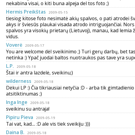
nekabina visai, o kiti buna alpeja del tos foto ;)
Hermis Preikštas
2009-05-15
tiesiog kitose foto nesimatė akių spalvos, o pati atrodei š
akys ir šviesūs plaukai visada atrodo intriguojančiai. Nors
spalvos yra visokių prietarų (Lietuvoj), manau, kad lemia
vidus.
Voverė
2009-05-17
You are welcome dėl sveikinimo ;) Turi gerų darbų, bet ta
netinka :) Ypač juodai baltos nuotraukos pas tave yra sup
L.P.
2009-05-18
Štai ir antra lazdelė, sveikinu;)
wilderness
2009-05-18
Dėkui LP :) Čia tikriausiai netyčia :D - arba tik gimtadieni
atsitiktinumas ;)
Inga Inge
2009-05-18
sveikinu su antraja!
Pipiru Pieva
2009-05-19
Tai vat, kad.... :D ale vis tiek sveikiju :)))
Daina B.
2009-05-18