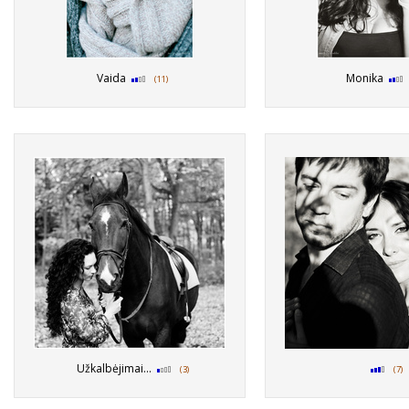
Vaida
Monika
(11)
Užkalbėjimai...
(3)
(7)