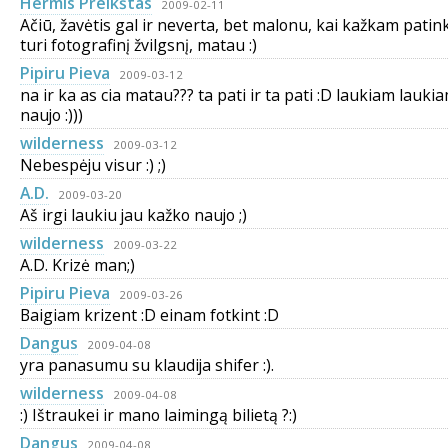
Hermis Preikštas
2009-02-11
Ačiū, žavėtis gal ir neverta, bet malonu, kai kažkam patinka
turi fotografinį žvilgsnį, matau :)
Pipiru Pieva
2009-03-12
na ir ka as cia matau??? ta pati ir ta pati :D laukiam lauki
naujo :)))
wilderness
2009-03-12
Nebespėju visur :) ;)
A.D.
2009-03-20
Aš irgi laukiu jau kažko naujo ;)
wilderness
2009-03-22
A.D. Krizė man;)
Pipiru Pieva
2009-03-26
Baigiam krizent :D einam fotkint :D
Dangus
2009-04-08
yra panasumu su klaudija shifer :).
wilderness
2009-04-08
:) Ištraukei ir mano laimingą bilietą ?:)
Dangus
2009-04-08