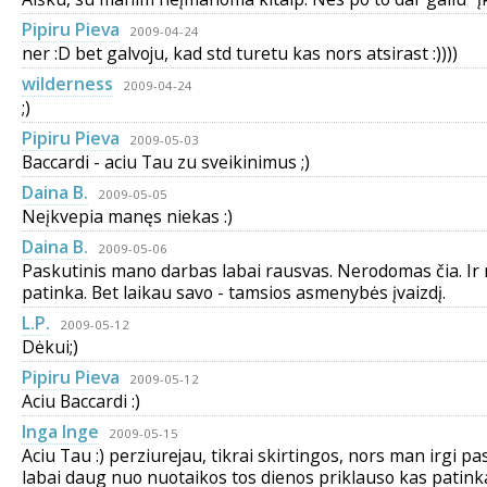
Pipiru Pieva
2009-04-24
ner :D bet galvoju, kad std turetu kas nors atsirast :))))
wilderness
2009-04-24
;)
Pipiru Pieva
2009-05-03
Baccardi - aciu Tau zu sveikinimus ;)
Daina B.
2009-05-05
Neįkvepia manęs niekas :)
Daina B.
2009-05-06
Paskutinis mano darbas labai rausvas. Nerodomas čia. Ir 
patinka. Bet laikau savo - tamsios asmenybės įvaizdį.
L.P.
2009-05-12
Dėkui;)
Pipiru Pieva
2009-05-12
Aciu Baccardi :)
Inga Inge
2009-05-15
Aciu Tau :) perziurejau, tikrai skirtingos, nors man irgi p
labai daug nuo nuotaikos tos dienos priklauso kas patink