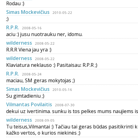
Rodau :)
Simas Mockevičius
2010-05-22
;)
R.P.R.
2008-05-16
aciu :) jusu nuotrauku ner, idomu.
wilderness
2008-05-22
R.R.R Viena jau yra :)
wilderness
2008-05-22
Klaviatura neklauso :) Pasitaisau: R.P.R ;)
R.P.R.
2008-05-24
maciau, SM geras mokytojas ;)
Simas Mockevičius
2010-05-16
Su gimtadieniu ;)
Vilmantas Povilaitis
2008-07-30
dekui uz ivertinima. sunku is tos pelkes mums naujiems isli
wilderness
2008-09-05
Tu teisus,Vilmantai :) Tačiau tai geras būdas pasitikrinti k
kažko vertos, o kurios niekinės ;)