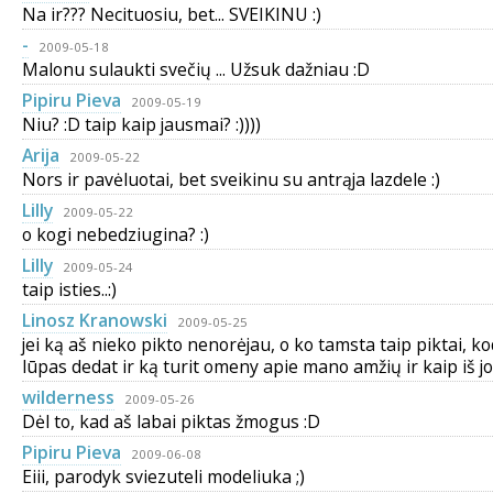
Na ir??? Necituosiu, bet... SVEIKINU :)
-
2009-05-18
Malonu sulaukti svečių ... Užsuk dažniau :D
Pipiru Pieva
2009-05-19
Niu? :D taip kaip jausmai? :))))
Arija
2009-05-22
Nors ir pavėluotai, bet sveikinu su antrąja lazdele :)
Lilly
2009-05-22
o kogi nebedziugina? :)
Lilly
2009-05-24
taip isties..:)
Linosz Kranowski
2009-05-25
jei ką aš nieko pikto nenorėjau, o ko tamsta taip piktai, ko
lūpas dedat ir ką turit omeny apie mano amžių ir kaip iš j
wilderness
2009-05-26
Dėl to, kad aš labai piktas žmogus :D
Pipiru Pieva
2009-06-08
Eiii, parodyk sviezuteli modeliuka ;)