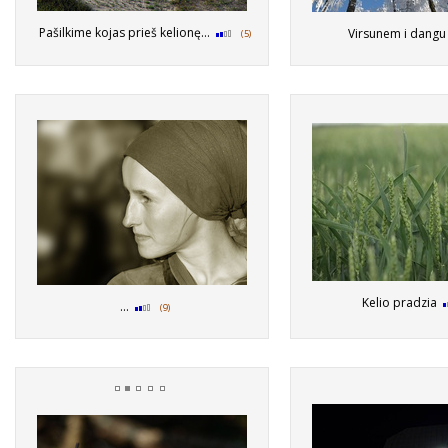
Pašilkime kojas prieš kelionę...
Virsunem i dang
(5)
Kelio pradzia
...
(9)