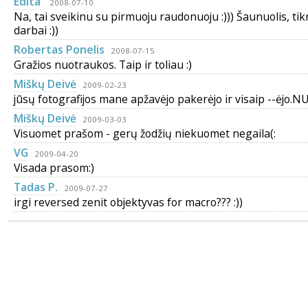
Edita
2008-07-10
Na, tai sveikinu su pirmuoju raudonuoju :))) Šaunuolis, tikr
darbai :))
Robertas Ponelis
2008-07-15
Gražios nuotraukos. Taip ir toliau :)
Miškų Deivė
2009-02-23
jūsų fotografijos mane apžavėjo pakerėjo ir visaip --ėjo
Miškų Deivė
2009-03-03
Visuomet prašom - gerų žodžių niekuomet negaila(:
VG
2009-04-20
Visada prasom:)
Tadas P.
2009-07-27
irgi reversed zenit objektyvas for macro??? :))