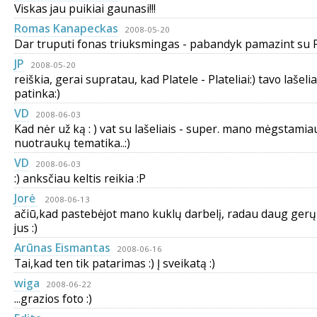
Viskas jau puikiai gaunasi!!!
Romas Kanapeckas
2008-05-20
Dar truputi fonas triuksmingas - pabandyk pamazint su 
JP
2008-05-20
reiškia, gerai supratau, kad Platele - Plateliai:) tavo lašeli
patinka:)
VD
2008-06-03
Kad nėr už ką : ) vat su lašeliais - super. mano mėgstamia
nuotraukų tematika..:)
VD
2008-06-03
:) anksčiau keltis reikia :P
Jorė
2008-06-13
ačiū,kad pastebėjot mano kuklų darbelį, radau daug ger
jus :)
Arūnas Eismantas
2008-06-16
Tai,kad ten tik patarimas :) Į sveikatą :)
wiga
2008-06-22
...grazios foto :)