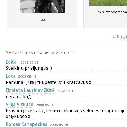
Nesustabdoma v
»
Daugi
Viešos žinutės ir komentarai autoriui
Edita
2008-05-09
Sveikinu prisijungus :)
Lota
2008-05-13
Ramūnai, Jūsų "Rūpestėlis" tikrai žavus :)
Elzbieta Laurinavičiūtė
2008-05-14
nera uz ka,')
Vilija Vitkute
2008-05-16
Prašom į sveikatą , linkiu didžiausios sėkmės fotografijoje 
dalykuose :)
Romas Kanapeckas
2008-05-20