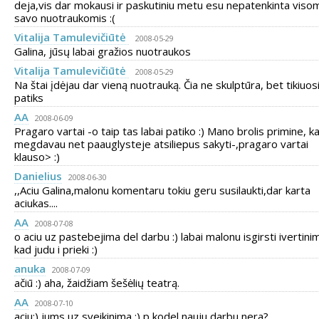
deja,vis dar mokausi ir paskutiniu metu esu nepatenkinta viso
savo nuotraukomis :(
Vitalija Tamulevičiūtė
2008-05-29
Galina, jūsų labai gražios nuotraukos
Vitalija Tamulevičiūtė
2008-05-29
Na štai įdėjau dar vieną nuotrauką. Čia ne skulptūra, bet tikiuos
patiks
AA
2008-06-09
Pragaro vartai -o taip tas labai patiko :) Mano brolis primine, k
megdavau net paauglysteje atsiliepus sakyti-,pragaro vartai
klauso> :)
Danielius
2008-06-30
,,Aciu Galina,malonu komentaru tokiu geru susilaukti,dar karta
aciukas....
AA
2008-07-08
o aciu uz pastebejima del darbu :) labai malonu isgirsti ivertinim
kad judu i prieki :)
anuka
2008-07-09
ačiū :) aha, žaidžiam šešėlių teatrą.
AA
2008-07-10
aciu:) jums uz sveikinima :) p kodel nauju darbu nera?