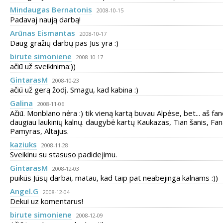
Mindaugas Bernatonis
2008-10-15
Padavaj naują darbą!
Arūnas Eismantas
2008-10-17
Daug gražių darbų pas Jus yra :)
birute simoniene
2008-10-17
ačiū už sveikinima:))
GintarasM
2008-10-23
ačiū už gerą žodį. Smagu, kad kabina :)
Galina
2008-11-06
Ačiū. Monblano nėra :) tik vieną kartą buvau Alpėse, bet... aš fan
daugiau laukinių kalnų. daugybė kartų Kaukazas, Tian šanis, Fan
Pamyras, Altajus.
kaziuks
2008-11-28
Sveikinu su stasuso padidejimu.
GintarasM
2008-12-03
puikūs Jūsų darbai, matau, kad taip pat neabejinga kalnams :))
Angel.G
2008-12-04
Dekui uz komentarus!
birute simoniene
2008-12-09