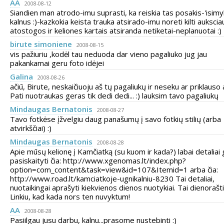
AA
2008-08-12
Siandien man atrodo-imu suprasti, ka reiskia tas posakis-'isimyl
kalnus :)-kazkokia keista trauka atsirado-imu noreti kilti aukscia
atostogos ir keliones kartais atsiranda netiketai-neplanuotai :)
birute simoniene
2008-08-15
vis pažiuriu ,kodėl tau neduoda dar vieno pagaliuko jug jau
pakankamai geru foto idėjei
Galina
2008-08-26
ačiū, Birute, neskaičiuoju aš tų pagaliukų ir neseku ar priklauso 
Pati nuotraukas geras tik dedi dedi... :) lauksim tavo pagaliukų
Mindaugas Bernatonis
2008-08-27
Tavo fotkėse įžvelgiu daug panašumų į savo fotkių stilių (arba
atvirkščiai) :)
Mindaugas Bernatonis
2008-08-28
Apie mūsų kelionę į Kamčiatką (su kuom ir kada?) labai detaliai g
pasiskaityti čia: http://www.xgenomas.lt/index.php?
option=com_content&task=view&id=107&Itemid=1 arba čia:
http://www.road.lt/kamciatkoje-ugnikalniu-8230 Tai detaliai,
nuotaikingai aprašyti kiekvienos dienos nuotykiai. Tai dienorašti
Linkiu, kad kada nors ten nuvyktum!
AA
2008-08-28
Pasiilgau jusu darbu, kalnu...prasome nustebinti :)