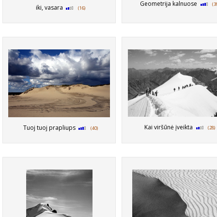
Geometrija kalnuose
(3
iki, vasara
(16)
Kai viršūnė įveikta
Tuoj tuoj prapliups
(28)
(40)