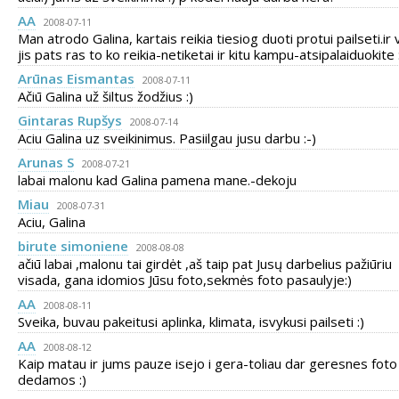
AA
2008-07-11
Man atrodo Galina, kartais reikia tiesiog duoti protui pailseti.ir 
jis pats ras to ko reikia-netiketai ir kitu kampu-atsipalaiduokite 
Arūnas Eismantas
2008-07-11
Ačiū Galina už šiltus žodžius :)
Gintaras Rupšys
2008-07-14
Aciu Galina uz sveikinimus. Pasiilgau jusu darbu :-)
Arunas S
2008-07-21
labai malonu kad Galina pamena mane.-dekoju
Miau
2008-07-31
Aciu, Galina
birute simoniene
2008-08-08
ačiū labai ,malonu tai girdėt ,aš taip pat Jusų darbelius pažiūriu
visada, gana idomios Jūsu foto,sekmės foto pasaulyje:)
AA
2008-08-11
Sveika, buvau pakeitusi aplinka, klimata, isvykusi pailseti :)
AA
2008-08-12
Kaip matau ir jums pauze isejo i gera-toliau dar geresnes foto
dedamos :)