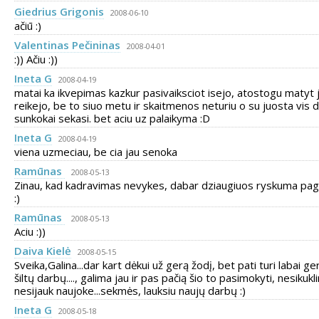
Giedrius Grigonis
2008-06-10
ačiū :)
Valentinas Pečininas
2008-04-01
:)) Ačiu :))
Ineta G
2008-04-19
matai ka ikvepimas kazkur pasivaiksciot isejo, atostogu matyt 
reikejo, be to siuo metu ir skaitmenos neturiu o su juosta vis 
sunkokai sekasi. bet aciu uz palaikyma :D
Ineta G
2008-04-19
viena uzmeciau, be cia jau senoka
Ramūnas
2008-05-13
Zinau, kad kadravimas nevykes, dabar dziaugiuos ryskuma pa
:)
Ramūnas
2008-05-13
Aciu :))
Daiva Kielė
2008-05-15
Sveika,Galina...dar kart dėkui už gerą žodį, bet pati turi labai ge
šiltų darbų...., galima jau ir pas pačią šio to pasimokyti, nesikuklin
nesijauk naujoke...sekmės, lauksiu naujų darbų :)
Ineta G
2008-05-18