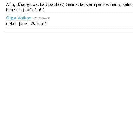
Ačiū, džiaugiuos, kad patiko :) Galina, laukiam pačios naujų kaln
ir ne tik, įspūdžių! :)
Olga Vaikas
2009-04-30
dėkui, Jums, Galina :)