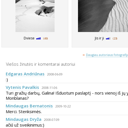
Dviese
Jis ir ji
(49)
(23)
»
Daugiau autoriaus fotografijų
Viešos žinutės ir komentarai autoriui
Edgaras Andriūnas
2008-06-09
:)
Vytenis Pavalkis
2008-11-06
Turi gražių darbų, Galina! Išduotum paslaptį - nors vienoj iš jų 
Monblanas?
Mindaugas Bernatonis
2009-10-22
Merci. Stenksimės.
Mindaugas Dryža
2008-07-09
ačiū už sveikinimus:)