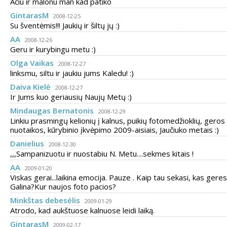
Ačiū ir malonu man kad patiko
GintarasM
2008-12-25
Su šventėmis!!! Jaukių ir šiltų jų :)
AA
2008-12-26
Geru ir kurybingu metu :)
Olga Vaikas
2008-12-27
linksmu, siltu ir jaukiu jums Kaledu! :)
Daiva Kielė
2008-12-27
Ir Jums kuo geriausių Naujų Metų :)
Mindaugas Bernatonis
2008-12-29
Linkiu prasmingų kelionių į kalnus, puikių fotomedžioklių, geros
nuotaikos, kūrybinio įkvėpimo 2009-aisiais, Jaučiuko metais :)
Danielius
2008-12-30
,,,Sampanizuotu ir nuostabiu N. Metu....sekmes kitais !
AA
2009-01-20
Viskas gerai...laikina emocija. Pauze . Kaip tau sekasi, kas gere
Galina?Kur naujos foto pacios?
Minkštas debesėlis
2009-01-29
Atrodo, kad aukštuose kalnuose leidi laiką.
GintarasM
2009-02-17