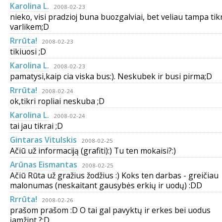
Karolina L.
2008-02-23
nieko, visi pradzioj buna buozgalviai, bet veliau tampa ti
varlikem;D
Rrrūta!
2008-02-23
tikiuosi ;D
Karolina L.
2008-02-23
pamatysi,kaip cia viska bus:). Neskubek ir busi pirma;D
Rrrūta!
2008-02-24
ok,tikri ropliai neskuba ;D
Karolina L.
2008-02-24
tai jau tikrai ;D
Gintaras Vitulskis
2008-02-25
Ačiū už informaciją (grafiti):) Tu ten mokaisi?:)
Arūnas Eismantas
2008-02-25
Ačiū Rūta už gražius žodžius :) Koks ten darbas - greičiau
malonumas (neskaitant gausybės erkių ir uodų) :DD
Rrrūta!
2008-02-26
prašom prašom :D O tai gal pavyktų ir erkes bei uodus
įamžint ?;D