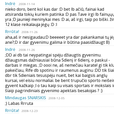
Indrė
2008-11-14
nieko doro, bent kol kas dar :D bet lb ačiū, fainai kad
atsiranda tokių kuriem patinka :D pas Tave irgi lb fainųų
yra ;D jaunieji meninykai mes :D ai, aš irgi, taip po biški. ži
12 klasė reikalauja jėgų :D :l
Rrrūta!
2008-11-26
aha,aš ir nesigaudau:D beeeeet yra dar pakankamai tų j
ane?;D ir dar gyvenimu galima ir būtina paasidžiaugt B)
Indrė
2008-11-26
;DD ai db tai neypatingai spėju džiaugtis gyvenimu.
džiaugsmas dažniausiai būna 5dienį ir 6dienį, o paskui -
darbas ir miegas. ;D oooi ne, aš nemečiau karate! gi tik k
pakeičiau, Rife db spotinu ir raumenus auginu :DD tik šia
dbr tik 5dieniais tesuspėju nueit, bet kai baigsis anglų
kursai, vėl eisiu normaliai. be bent trupučio sporto neišei
gyvent kažkaip ;l o tau kaip su visais sportais ir mokslais i
šiaip pagrindiniais gyvenimo apektais besakojas ? :}
Mindaugas SNARSKIS
2008-12-05
;) Labas Rrruta
Rrrūta!
2008-12-23