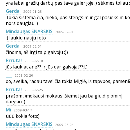
yra labai gražių darbų pas tave galerijoje ;) sėkmės toliau :
Gerda!
2009-01-25
Tokia sistema čia, nieko, pasistengsim ir gal pasieksim ko
nors daugiau :)
Mindaugas SNARSKIS
2009-02-01
:) laukiu nauju foto
Gerda!
2009-02-01
žinoma, aš irgi taip galvoju :))
Rrrūta!
2009-02-10
jūs laukiat ane?? ir jūs dar galvojat??:D
___
2009-02-20
oo, sveika, radau tave! čia tokia Miglė, iš tapybos, pameni
Rrrūta!
2008-02-25
prašom ;)mokausi mokausi,šiemet jau baigiu,diplominį
darysiu :)
Mi
2009-03-17
ūūū kokia foto:)
Mindaugas SNARSKIS
2009-06-04