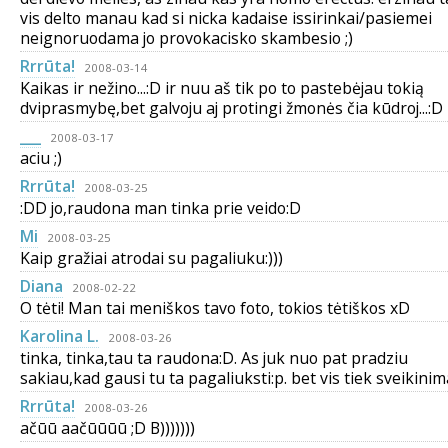
vis delto manau kad si nicka kadaise issirinkai/pasiemei
neignoruodama jo provokacisko skambesio ;)
Rrrūta!
2008-03-14
Kaikas ir nežino...:D ir nuu aš tik po to pastebėjau tokią
dviprasmybę,bet galvoju aj protingi žmonės čia kūdroj...:D
___
2008-03-17
aciu ;)
Rrrūta!
2008-03-25
:DD jo,raudona man tinka prie veido:D
Mi
2008-03-25
Kaip gražiai atrodai su pagaliuku:)))
Diana
2008-02-22
O tėti! Man tai meniškos tavo foto, tokios tėtiškos xD
Karolina L.
2008-03-26
tinka, tinka,tau ta raudona:D. As juk nuo pat pradziu
sakiau,kad gausi tu ta pagaliuksti:p. bet vis tiek sveikinim
Rrrūta!
2008-03-26
ačūū aačūūūū ;D B)))))))