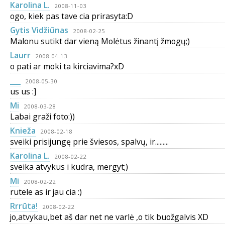
Karolina L.
2008-11-03
ogo, kiek pas tave cia prirasyta:D
Gytis Vidžiūnas
2008-02-25
Malonu sutikt dar vieną Molėtus žinantį žmogų;)
Laurr
2008-04-13
o pati ar moki ta kirciavima?xD
___
2008-05-30
us us :]
Mi
2008-03-28
Labai graži foto:))
Knieža
2008-02-18
sveiki prisijungę prie šviesos, spalvų, ir.........
Karolina L.
2008-02-22
sveika atvykus i kudra, mergyt;)
Mi
2008-02-22
rutele as ir jau cia :)
Rrrūta!
2008-02-22
jo,atvykau,bet aš dar net ne varlė ,o tik buožgalvis XD