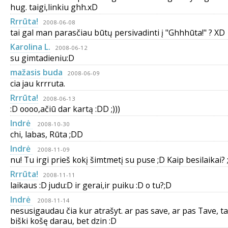
hug. taigi,linkiu ghh.xD
Rrrūta!
2008-06-08
tai gal man parasčiau būtų persivadinti į "Ghhhūta!" ? XD
Karolina L.
2008-06-12
su gimtadieniu:D
mažasis buda
2008-06-09
cia jau krrruta.
Rrrūta!
2008-06-13
:D oooo,ačiū dar kartą :DD ;)))
Indrė
2008-10-30
chi, labas, Rūta ;DD
Indrė
2008-11-09
nu! Tu irgi prieš kokį šimtmetį su puse ;D Kaip besilaikai? 
Rrrūta!
2008-11-11
laikaus :D judu:D ir gerai,ir puiku :D o tu?;D
Indrė
2008-11-14
nesusigaudau čia kur atrašyt. ar pas save, ar pas Tave, ta
biški košę darau, bet dzin :D