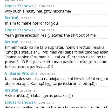
Linosz Kranowski
2008-03-09
why such a nasty naughty nickname?
Rrrūta!
2008-03-11
In aim to make horror for you.
Linosz Kranowski
2008-03-12
Yeah girlie erection really scares the shit out of me :)
Rrrūta!
2008-03-12
hmmmmm:D na ne taip supratai,''homo erectus'' reiškia
''žmogus statusis'';D Pvz: mes visi dabartiniai žmonės esa
''homo sapiens''-sumanieji.... tai va...:D erectus tikrai ne ta
prasmė....:D Bet gal vertėtų man pasikeist niką ,jei kaikam
tokios asociacijos kyla.....:DD
Gintaras Vitulskis
2008-03-13
tas posakis seniai jau naudojamas, kai tik vilniečiai neigi
atsiliepia apie Kauną:) Lyg tai jie išskirtiniai būtų:))))
Rrrūta!
2008-03-13
Aišku aišku :)))) labai geras posakis :)))
Linosz Kranowski
2008-03-14
del dievo meiles, as zinau kas yra homo erectus. erzinau t