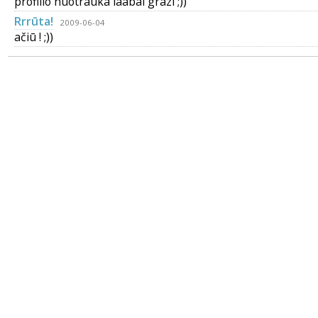
profilio nuotrauka laabai grazi ;))
Rrrūta!
2009-06-04
ačiū ! ;))