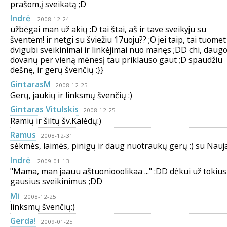
prašom,į sveikatą ;D
Indrė
2008-12-24
užbėgai man už akių :D tai štai, aš ir tave sveikyju su
šventėm! ir netgi su šviežiu 17uoju?? ;O jei taip, tai tuomet
dvigubi sveikinimai ir linkėjimai nuo manęs ;DD chi, daug
dovanų per vieną mėnesį tau priklauso gaut ;D spaudžiu
dešnę, ir gerų švenčių :}}
GintarasM
2008-12-25
Gerų, jaukių ir linksmų švenčių :)
Gintaras Vitulskis
2008-12-25
Ramių ir šiltų šv.Kalėdų:)
Ramus
2008-12-31
sėkmės, laimės, pinigų ir daug nuotraukų gerų :) su Naujai
Indrė
2009-01-13
"Mama, man jaauu aštuoniooolikaa ..." :DD dėkui už tokius
gausius sveikinimus ;DD
Mi
2008-12-25
linksmų švenčių:)
Gerda!
2009-01-25