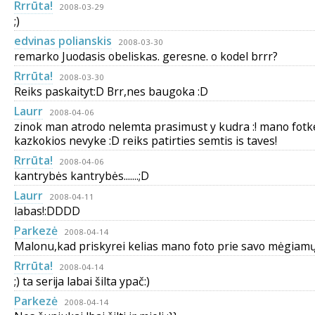
Rrrūta!
2008-03-29
;)
edvinas polianskis
2008-03-30
remarko Juodasis obeliskas. geresne. o kodel brrr?
Rrrūta!
2008-03-30
Reiks paskaityt:D Brr,nes baugoka :D
Laurr
2008-04-06
zinok man atrodo nelemta prasimust y kudra :! mano fotk
kazkokios nevyke :D reiks patirties semtis is taves!
Rrrūta!
2008-04-06
kantrybės kantrybės.......;D
Laurr
2008-04-11
labas!:DDDD
Parkezė
2008-04-14
Malonu,kad priskyrei kelias mano foto prie savo mėgiamų 
Rrrūta!
2008-04-14
;) ta serija labai šilta ypač:)
Parkezė
2008-04-14