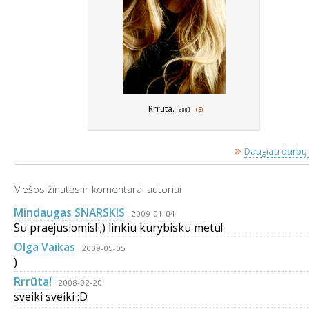
Rrrūta.
(3)
»
Daugiau darbų 
Viešos žinutės ir komentarai autoriui
Mindaugas SNARSKIS
2009-01-04
Su praejusiomis! ;) linkiu kurybisku metu!
Olga Vaikas
2009-05-05
)
Rrrūta!
2008-02-20
sveiki sveiki :D