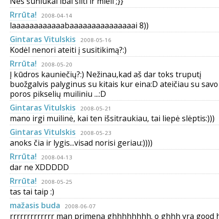
Nes šuniukai lbai šilti ir mieli ;}}
Rrrūta!
2008-04-14
laaaaaaaaaaaabaaaaaaaaaaaaaaai 8))
Gintaras Vitulskis
2008-05-16
Kodėl nenori ateiti į susitikimą?:)
Rrrūta!
2008-05-20
Į kūdros kauniečių?:) Nežinau,kad aš dar toks truputį
buožgalvis palyginus su kitais kur eina:D ateičiau su savo
poros pikselių muiliniu ...:D
Gintaras Vitulskis
2008-05-21
mano irgi muilinė, kai ten išsitraukiau, tai liepė slėptis:)))
Gintaras Vitulskis
2008-05-23
anoks čia ir lygis...visad norisi geriau:))))
Rrrūta!
2008-04-13
dar ne XDDDDD
Rrrūta!
2008-05-25
tas tai taip :)
mažasis buda
2008-06-07
rrrrrrrrrrrrr man primena ghhhhhhhh. o ghhh yra good 