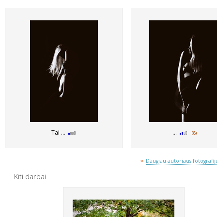
Tai ...
...
(8)
»
Daugiau autoriaus fotografijų
Kiti darbai