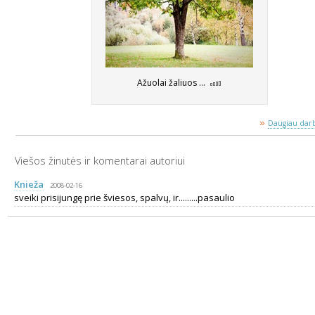
Ažuolai žaliuos ...
»
Daugiau darb
Viešos žinutės ir komentarai autoriui
Knieža
2008-02-16
sveiki prisijungę prie šviesos, spalvų, ir.........pasaulio